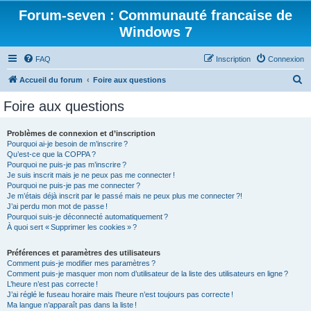
Forum-seven : Communauté francaise de
Windows 7
FAQ
Inscription
Connexion
R
Accueil du forum
Foire aux questions
e
Foire aux questions
c
h
Problèmes de connexion et d’inscription
Pourquoi ai-je besoin de m’inscrire ?
e
Qu’est-ce que la COPPA ?
r
Pourquoi ne puis-je pas m’inscrire ?
Je suis inscrit mais je ne peux pas me connecter !
c
Pourquoi ne puis-je pas me connecter ?
Je m’étais déjà inscrit par le passé mais ne peux plus me connecter ?!
h
J’ai perdu mon mot de passe !
e
Pourquoi suis-je déconnecté automatiquement ?
À quoi sert « Supprimer les cookies » ?
r
Préférences et paramètres des utilisateurs
Comment puis-je modifier mes paramètres ?
Comment puis-je masquer mon nom d’utilisateur de la liste des utilisateurs en ligne ?
L’heure n’est pas correcte !
J’ai réglé le fuseau horaire mais l’heure n’est toujours pas correcte !
Ma langue n’apparaît pas dans la liste !