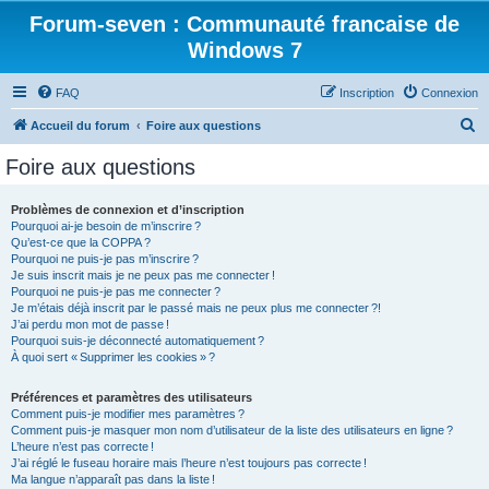
Forum-seven : Communauté francaise de
Windows 7
FAQ
Inscription
Connexion
R
Accueil du forum
Foire aux questions
e
Foire aux questions
c
h
Problèmes de connexion et d’inscription
Pourquoi ai-je besoin de m’inscrire ?
e
Qu’est-ce que la COPPA ?
r
Pourquoi ne puis-je pas m’inscrire ?
Je suis inscrit mais je ne peux pas me connecter !
c
Pourquoi ne puis-je pas me connecter ?
Je m’étais déjà inscrit par le passé mais ne peux plus me connecter ?!
h
J’ai perdu mon mot de passe !
e
Pourquoi suis-je déconnecté automatiquement ?
À quoi sert « Supprimer les cookies » ?
r
Préférences et paramètres des utilisateurs
Comment puis-je modifier mes paramètres ?
Comment puis-je masquer mon nom d’utilisateur de la liste des utilisateurs en ligne ?
L’heure n’est pas correcte !
J’ai réglé le fuseau horaire mais l’heure n’est toujours pas correcte !
Ma langue n’apparaît pas dans la liste !