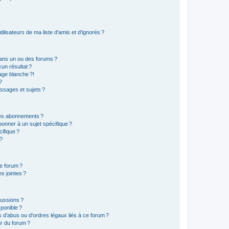
lisateurs de ma liste d’amis et d’ignorés ?
ans un ou des forums ?
un résultat ?
age blanche ?!
?
ssages et sujets ?
t les abonnements ?
onner à un sujet spécifique ?
ifique ?
 ?
ce forum ?
s jointes ?
cussions ?
sponible ?
 d’abus ou d’ordres légaux liés à ce forum ?
r du forum ?