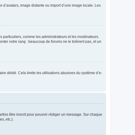
rie d’avatars, image distante ou import d’une image locale. Les
urs particuliers, comme les administrateurs et les modérateurs.
onter votre rang : beaucoup de forums ne le tolèrent pas, et un
laire dédié. Cela limite les utilisations abusives du système d’e-
rfois être inscrit pour pouvoir rédiger un message. Sur chaque
s, etc.).