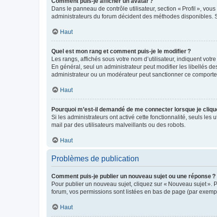
Comment puis-je afficher un avatar ?
Dans le panneau de contrôle utilisateur, section « Profil », vo
administrateurs du forum décident des méthodes disponibles. Si
Haut
Quel est mon rang et comment puis-je le modifier ?
Les rangs, affichés sous votre nom d’utilisateur, indiquent votr
En général, seul un administrateur peut modifier les libellés d
administrateur ou un modérateur peut sanctionner ce comport
Haut
Pourquoi m’est-il demandé de me connecter lorsque je clique s
Si les administrateurs ont activé cette fonctionnalité, seuls les 
mail par des utilisateurs malveillants ou des robots.
Haut
Problèmes de publication
Comment puis-je publier un nouveau sujet ou une réponse ?
Pour publier un nouveau sujet, cliquez sur « Nouveau sujet ». 
forum, vos permissions sont listées en bas de page (par exempl
Haut