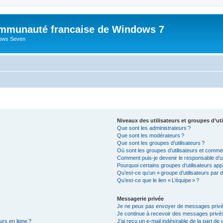
mmunauté francaise de Windows 7
dows Seven
Niveaux des utilisateurs et groupes d’uti
Que sont les administrateurs ?
Que sont les modérateurs ?
Que sont les groupes d’utilisateurs ?
Où sont les groupes d’utilisateurs et commen
Comment puis-je devenir le responsable d’un
Pourquoi certains groupes d’utilisateurs app
Qu’est-ce qu’un « groupe d’utilisateurs par d
Qu’est-ce que le lien « L’équipe » ?
Messagerie privée
Je ne peux pas envoyer de messages privé
Je continue à recevoir des messages privés 
urs en ligne ?
J’ai reçu un e-mail indésirable de la part de