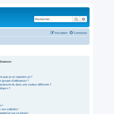
Rechercher
Recherche avancé
Inscription
Connexion
lisateurs
t puis-je en rejoindre un ?
 groupe d’utilisateurs ?
araissent-ils dans une couleur différente ?
éfaut » ?
s !
non sollicités !
 quelqu’un sur ce forum !