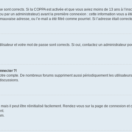
se sont corrects. Si la COPPA est activée et que vous aviez moins de 13 ans à l’inscr
u par un administrateur) avant la première connexion : cette information vous a été 
 mauvaise adresse, ou l’e-mail a été filtré comme pourriel. Si l’adresse était correc
lisateur et votre mot de passe sont corrects. Si oui, contactez un administrateur pou
nnecter ?!
 votre compte. De nombreux forums suppriment aussi périodiquement les utilisateurs
discussions.
ais il peut être réinitialisé facilement. Rendez-vous sur la page de connexion et 
nt.
um.