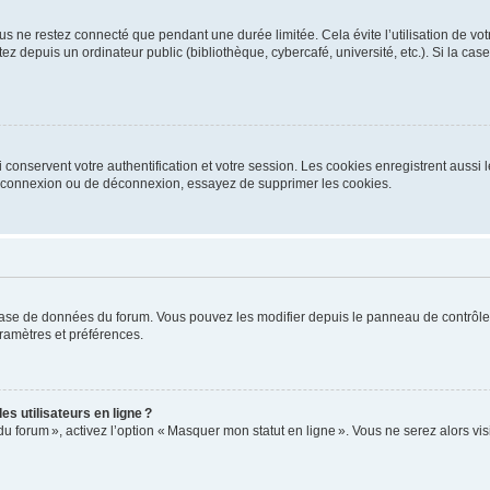
s ne restez connecté que pendant une durée limitée. Cela évite l’utilisation de vo
ez depuis un ordinateur public (bibliothèque, cybercafé, université, etc.). Si la ca
conservent votre authentification et votre session. Les cookies enregistrent aussi le
e connexion ou de déconnexion, essayez de supprimer les cookies.
base de données du forum. Vous pouvez les modifier depuis le panneau de contrôle ut
ramètres et préférences.
s utilisateurs en ligne ?
du forum », activez l’option « Masquer mon statut en ligne ». Vous ne serez alors v