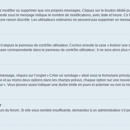
z modifier ou supprimer que vos propres messages. Cliquez sur le bouton dédié pou
 texte sous le message indique le nombre de modifications, avec date et heure. Ce t
 une raison discrète. Les utilisateurs ordinaires ne peuvent pas supprimer un mes
 depuis le panneau de contrôle utilisateur. Cochez ensuite la case « Insérer une 
ase correspondante dans le panneau de contrôle utilisateur ; il ne sera alors plu
essage, cliquez sur l’onglet « Créer un sondage » situé sous le formulaire principa
ge et au moins deux options dans les champs prévus, chaque option sur une nouvell
teur ». Vous pouvez aussi indiquer une durée limite en jours et autoriser ou non la mo
?
eurs du forum. Si elle vous semble insuffisante, demandez à un administrateur s’il p