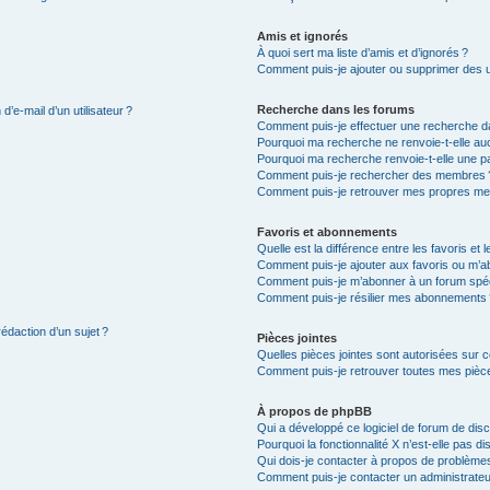
Amis et ignorés
À quoi sert ma liste d’amis et d’ignorés ?
Comment puis-je ajouter ou supprimer des uti
Recherche dans les forums
’e-mail d’un utilisateur ?
Comment puis-je effectuer une recherche d
Pourquoi ma recherche ne renvoie-t-elle auc
Pourquoi ma recherche renvoie-t-elle une p
Comment puis-je rechercher des membres 
Comment puis-je retrouver mes propres me
Favoris et abonnements
Quelle est la différence entre les favoris e
Comment puis-je ajouter aux favoris ou m’ab
Comment puis-je m’abonner à un forum spéc
Comment puis-je résilier mes abonnements
rédaction d’un sujet ?
Pièces jointes
Quelles pièces jointes sont autorisées sur 
Comment puis-je retrouver toutes mes pièce
À propos de phpBB
Qui a développé ce logiciel de forum de dis
Pourquoi la fonctionnalité X n’est-elle pas di
Qui dois-je contacter à propos de problèmes
Comment puis-je contacter un administrateu