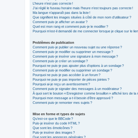
L’heure n’est pas correcte !
J’ai réglé le fuseau horaire mais l’heure n’est toujours pas correcte !
Ma langue n’apparaît pas dans la liste !
Que signifient les images situées à côté de mon nom d’utilisateur ?
Comment puis-je afficher un avatar ?
Quel est mon rang et comment puis-je le modifier ?
Pourquoi m’est-il demandé de me connecter lorsque je clique sur le lien d
Problèmes de publication
Comment puis-je publier un nouveau sujet ou une réponse ?
Comment puis-je modifier ou supprimer un message ?
Comment puis-je insérer une signature à mon message ?
Comment puis-je créer un sondage ?
Pourquoi ne puis-je pas ajouter plus d’options à un sondage ?
Comment puis-je modifier ou supprimer un sondage ?
Pourquoi ne puis-je pas accéder à un forum ?
Pourquoi ne puis-je pas importer de pièces jointes ?
Pourquoi ai-je reçu un avertissement ?
Comment puis-je signaler des messages à un modérateur ?
À quoi sert le bouton « Enregistrer comme brouillon » affiché lors de la 
Pourquoi mon message a-t-il besoin d’être approuvé ?
Comment puis-je remonter mes sujets ?
Mise en forme et types de sujets
Qu’est-ce que le BBCode ?
Puis-je insérer du code HTML ?
Que sont les émoticônes ?
Puis-je insérer des images ?
Que sont les annonces générales ?