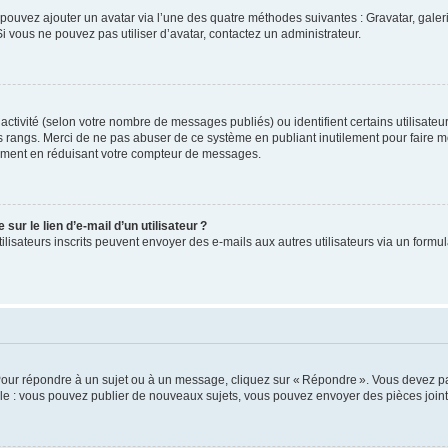
us pouvez ajouter un avatar via l’une des quatre méthodes suivantes : Gravatar, gale
 vous ne pouvez pas utiliser d’avatar, contactez un administrateur.
e activité (selon votre nombre de messages publiés) ou identifient certains utilisate
es rangs. Merci de ne pas abuser de ce système en publiant inutilement pour faire m
ement en réduisant votre compteur de messages.
ur le lien d’e-mail d’un utilisateur ?
utilisateurs inscrits peuvent envoyer des e-mails aux autres utilisateurs via un formu
Pour répondre à un sujet ou à un message, cliquez sur « Répondre ». Vous devez pa
e : vous pouvez publier de nouveaux sujets, vous pouvez envoyer des pièces jointe