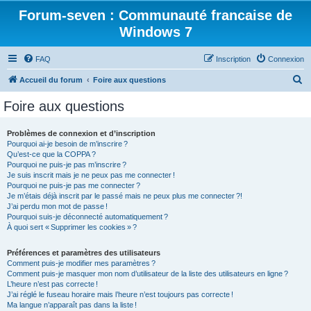
Forum-seven : Communauté francaise de
Windows 7
FAQ
Inscription
Connexion
R
Accueil du forum
Foire aux questions
e
Foire aux questions
c
h
Problèmes de connexion et d’inscription
Pourquoi ai-je besoin de m’inscrire ?
e
Qu’est-ce que la COPPA ?
r
Pourquoi ne puis-je pas m’inscrire ?
Je suis inscrit mais je ne peux pas me connecter !
c
Pourquoi ne puis-je pas me connecter ?
Je m’étais déjà inscrit par le passé mais ne peux plus me connecter ?!
h
J’ai perdu mon mot de passe !
e
Pourquoi suis-je déconnecté automatiquement ?
À quoi sert « Supprimer les cookies » ?
r
Préférences et paramètres des utilisateurs
Comment puis-je modifier mes paramètres ?
Comment puis-je masquer mon nom d’utilisateur de la liste des utilisateurs en ligne ?
L’heure n’est pas correcte !
J’ai réglé le fuseau horaire mais l’heure n’est toujours pas correcte !
Ma langue n’apparaît pas dans la liste !