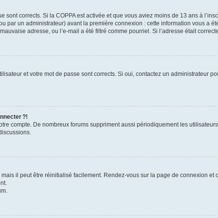
se sont corrects. Si la COPPA est activée et que vous aviez moins de 13 ans à l’inscr
u par un administrateur) avant la première connexion : cette information vous a été 
 mauvaise adresse, ou l’e-mail a été filtré comme pourriel. Si l’adresse était correc
lisateur et votre mot de passe sont corrects. Si oui, contactez un administrateur pou
nnecter ?!
 votre compte. De nombreux forums suppriment aussi périodiquement les utilisateurs
discussions.
ais il peut être réinitialisé facilement. Rendez-vous sur la page de connexion et 
nt.
um.