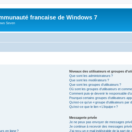
mmunauté francaise de Windows 7
dows Seven
Niveaux des utilisateurs et groupes d’uti
Que sont les administrateurs ?
Que sont les modérateurs ?
Que sont les groupes d’utilisateurs ?
Où sont les groupes d’utilisateurs et commen
Comment puis-je devenir le responsable d’un
Pourquoi certains groupes d’utilisateurs app
Qu’est-ce qu’un « groupe d’utilisateurs par d
Qu’est-ce que le lien « L’équipe » ?
Messagerie privée
Je ne peux pas envoyer de messages privé
Je continue à recevoir des messages privés 
urs en ligne ?
J’ai reçu un e-mail indésirable de la part de