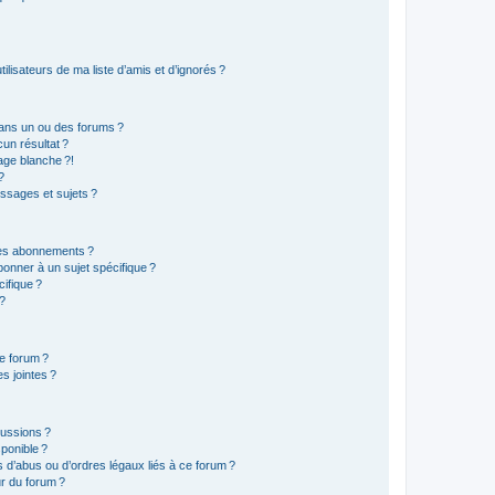
lisateurs de ma liste d’amis et d’ignorés ?
ans un ou des forums ?
un résultat ?
age blanche ?!
?
ssages et sujets ?
t les abonnements ?
onner à un sujet spécifique ?
ifique ?
 ?
ce forum ?
s jointes ?
cussions ?
sponible ?
 d’abus ou d’ordres légaux liés à ce forum ?
r du forum ?