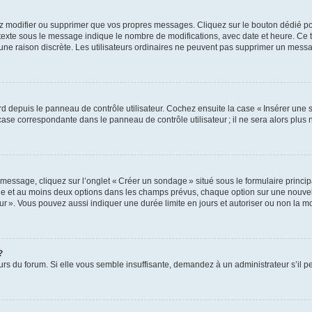
z modifier ou supprimer que vos propres messages. Cliquez sur le bouton dédié pou
 texte sous le message indique le nombre de modifications, avec date et heure. Ce t
 une raison discrète. Les utilisateurs ordinaires ne peuvent pas supprimer un mes
 depuis le panneau de contrôle utilisateur. Cochez ensuite la case « Insérer une 
ase correspondante dans le panneau de contrôle utilisateur ; il ne sera alors plu
essage, cliquez sur l’onglet « Créer un sondage » situé sous le formulaire principa
ge et au moins deux options dans les champs prévus, chaque option sur une nouvell
teur ». Vous pouvez aussi indiquer une durée limite en jours et autoriser ou non la mo
?
eurs du forum. Si elle vous semble insuffisante, demandez à un administrateur s’il p