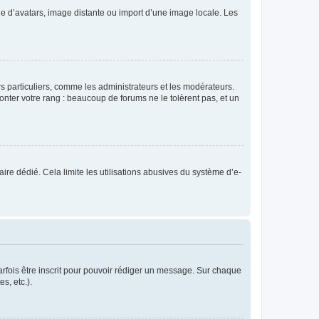
rie d’avatars, image distante ou import d’une image locale. Les
urs particuliers, comme les administrateurs et les modérateurs.
onter votre rang : beaucoup de forums ne le tolèrent pas, et un
laire dédié. Cela limite les utilisations abusives du système d’e-
rfois être inscrit pour pouvoir rédiger un message. Sur chaque
s, etc.).