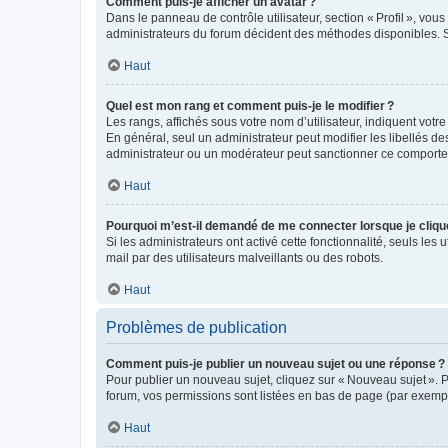
Comment puis-je afficher un avatar ?
Dans le panneau de contrôle utilisateur, section « Profil », vo
administrateurs du forum décident des méthodes disponibles. Si
Haut
Quel est mon rang et comment puis-je le modifier ?
Les rangs, affichés sous votre nom d’utilisateur, indiquent votr
En général, seul un administrateur peut modifier les libellés d
administrateur ou un modérateur peut sanctionner ce comport
Haut
Pourquoi m’est-il demandé de me connecter lorsque je clique s
Si les administrateurs ont activé cette fonctionnalité, seuls les 
mail par des utilisateurs malveillants ou des robots.
Haut
Problèmes de publication
Comment puis-je publier un nouveau sujet ou une réponse ?
Pour publier un nouveau sujet, cliquez sur « Nouveau sujet ». 
forum, vos permissions sont listées en bas de page (par exempl
Haut