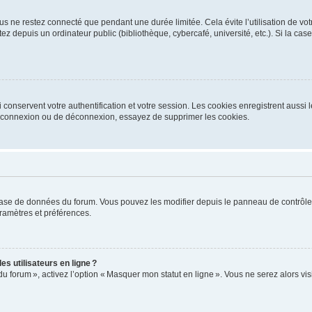
s ne restez connecté que pendant une durée limitée. Cela évite l’utilisation de vo
ez depuis un ordinateur public (bibliothèque, cybercafé, université, etc.). Si la ca
conservent votre authentification et votre session. Les cookies enregistrent aussi le
e connexion ou de déconnexion, essayez de supprimer les cookies.
base de données du forum. Vous pouvez les modifier depuis le panneau de contrôle ut
ramètres et préférences.
s utilisateurs en ligne ?
du forum », activez l’option « Masquer mon statut en ligne ». Vous ne serez alors v