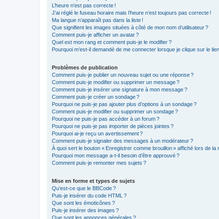
L’heure n’est pas correcte !
J’ai réglé le fuseau horaire mais l’heure n’est toujours pas correcte !
Ma langue n’apparaît pas dans la liste !
Que signifient les images situées à côté de mon nom d’utilisateur ?
Comment puis-je afficher un avatar ?
Quel est mon rang et comment puis-je le modifier ?
Pourquoi m’est-il demandé de me connecter lorsque je clique sur le lien d
Problèmes de publication
Comment puis-je publier un nouveau sujet ou une réponse ?
Comment puis-je modifier ou supprimer un message ?
Comment puis-je insérer une signature à mon message ?
Comment puis-je créer un sondage ?
Pourquoi ne puis-je pas ajouter plus d’options à un sondage ?
Comment puis-je modifier ou supprimer un sondage ?
Pourquoi ne puis-je pas accéder à un forum ?
Pourquoi ne puis-je pas importer de pièces jointes ?
Pourquoi ai-je reçu un avertissement ?
Comment puis-je signaler des messages à un modérateur ?
À quoi sert le bouton « Enregistrer comme brouillon » affiché lors de la 
Pourquoi mon message a-t-il besoin d’être approuvé ?
Comment puis-je remonter mes sujets ?
Mise en forme et types de sujets
Qu’est-ce que le BBCode ?
Puis-je insérer du code HTML ?
Que sont les émoticônes ?
Puis-je insérer des images ?
Que sont les annonces générales ?