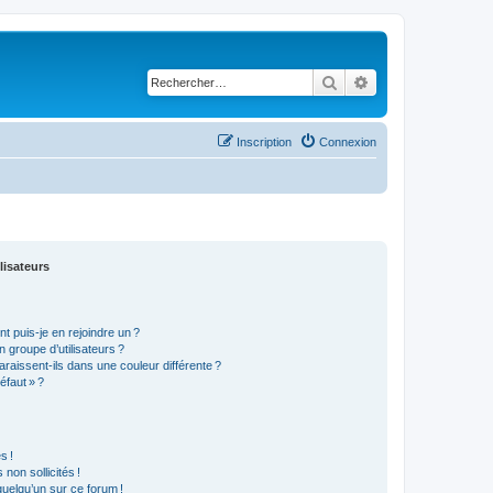
Rechercher
Recherche avancé
Inscription
Connexion
lisateurs
t puis-je en rejoindre un ?
 groupe d’utilisateurs ?
araissent-ils dans une couleur différente ?
éfaut » ?
s !
non sollicités !
 quelqu’un sur ce forum !