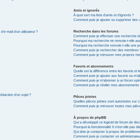
Amis et ignorés
À quoi sert ma liste d’amis et d’ignorés ?
Comment puis-je ajouter ou supprimer des uti
Recherche dans les forums
’e-mail d’un utilisateur ?
Comment puis-je effectuer une recherche d
Pourquoi ma recherche ne renvoie-t-elle auc
Pourquoi ma recherche renvoie-t-elle une p
Comment puis-je rechercher des membres 
Comment puis-je retrouver mes propres me
Favoris et abonnements
Quelle est la différence entre les favoris e
Comment puis-je ajouter aux favoris ou m’ab
Comment puis-je m’abonner à un forum spéc
Comment puis-je résilier mes abonnements
rédaction d’un sujet ?
Pièces jointes
Quelles pièces jointes sont autorisées sur 
Comment puis-je retrouver toutes mes pièce
À propos de phpBB
Qui a développé ce logiciel de forum de dis
Pourquoi la fonctionnalité X n’est-elle pas di
Qui dois-je contacter à propos de problèmes
Comment puis-je contacter un administrateu