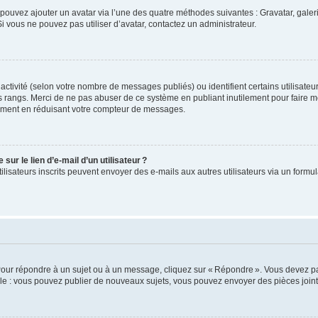
us pouvez ajouter un avatar via l’une des quatre méthodes suivantes : Gravatar, gale
 vous ne pouvez pas utiliser d’avatar, contactez un administrateur.
e activité (selon votre nombre de messages publiés) ou identifient certains utilisate
es rangs. Merci de ne pas abuser de ce système en publiant inutilement pour faire m
ement en réduisant votre compteur de messages.
ur le lien d’e-mail d’un utilisateur ?
utilisateurs inscrits peuvent envoyer des e-mails aux autres utilisateurs via un formu
Pour répondre à un sujet ou à un message, cliquez sur « Répondre ». Vous devez pa
e : vous pouvez publier de nouveaux sujets, vous pouvez envoyer des pièces jointe