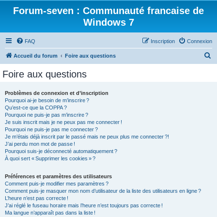
Forum-seven : Communauté francaise de
Windows 7
FAQ
Inscription
Connexion
R
Accueil du forum
Foire aux questions
e
Foire aux questions
c
h
Problèmes de connexion et d’inscription
Pourquoi ai-je besoin de m’inscrire ?
e
Qu’est-ce que la COPPA ?
r
Pourquoi ne puis-je pas m’inscrire ?
Je suis inscrit mais je ne peux pas me connecter !
c
Pourquoi ne puis-je pas me connecter ?
Je m’étais déjà inscrit par le passé mais ne peux plus me connecter ?!
h
J’ai perdu mon mot de passe !
e
Pourquoi suis-je déconnecté automatiquement ?
À quoi sert « Supprimer les cookies » ?
r
Préférences et paramètres des utilisateurs
Comment puis-je modifier mes paramètres ?
Comment puis-je masquer mon nom d’utilisateur de la liste des utilisateurs en ligne ?
L’heure n’est pas correcte !
J’ai réglé le fuseau horaire mais l’heure n’est toujours pas correcte !
Ma langue n’apparaît pas dans la liste !