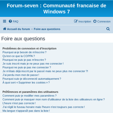
Forum-seven : Communauté francaise de
Windows 7
FAQ
Inscription
Connexion
R
Accueil du forum
Foire aux questions
e
Foire aux questions
c
h
Problèmes de connexion et d’inscription
Pourquoi ai-je besoin de m’inscrire ?
e
Qu’est-ce que la COPPA ?
r
Pourquoi ne puis-je pas m’inscrire ?
Je suis inscrit mais je ne peux pas me connecter !
c
Pourquoi ne puis-je pas me connecter ?
Je m’étais déjà inscrit par le passé mais ne peux plus me connecter ?!
h
J’ai perdu mon mot de passe !
e
Pourquoi suis-je déconnecté automatiquement ?
À quoi sert « Supprimer les cookies » ?
r
Préférences et paramètres des utilisateurs
Comment puis-je modifier mes paramètres ?
Comment puis-je masquer mon nom d’utilisateur de la liste des utilisateurs en ligne ?
L’heure n’est pas correcte !
J’ai réglé le fuseau horaire mais l’heure n’est toujours pas correcte !
Ma langue n’apparaît pas dans la liste !