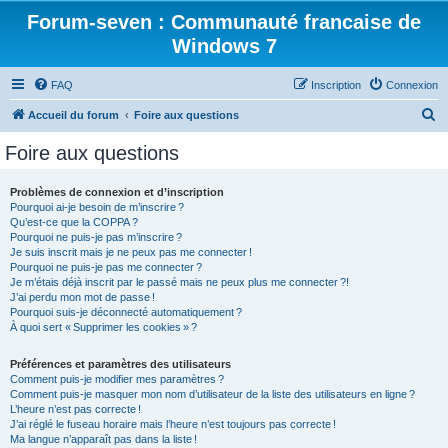
Forum-seven : Communauté francaise de
Windows 7
FAQ
Inscription
Connexion
R
Accueil du forum
Foire aux questions
e
Foire aux questions
c
h
Problèmes de connexion et d’inscription
Pourquoi ai-je besoin de m’inscrire ?
e
Qu’est-ce que la COPPA ?
r
Pourquoi ne puis-je pas m’inscrire ?
Je suis inscrit mais je ne peux pas me connecter !
c
Pourquoi ne puis-je pas me connecter ?
Je m’étais déjà inscrit par le passé mais ne peux plus me connecter ?!
h
J’ai perdu mon mot de passe !
e
Pourquoi suis-je déconnecté automatiquement ?
À quoi sert « Supprimer les cookies » ?
r
Préférences et paramètres des utilisateurs
Comment puis-je modifier mes paramètres ?
Comment puis-je masquer mon nom d’utilisateur de la liste des utilisateurs en ligne ?
L’heure n’est pas correcte !
J’ai réglé le fuseau horaire mais l’heure n’est toujours pas correcte !
Ma langue n’apparaît pas dans la liste !