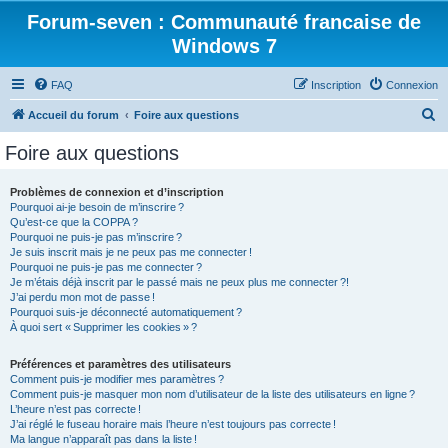
Forum-seven : Communauté francaise de
Windows 7
FAQ
Inscription
Connexion
R
Accueil du forum
Foire aux questions
e
Foire aux questions
c
h
Problèmes de connexion et d’inscription
Pourquoi ai-je besoin de m’inscrire ?
e
Qu’est-ce que la COPPA ?
r
Pourquoi ne puis-je pas m’inscrire ?
Je suis inscrit mais je ne peux pas me connecter !
c
Pourquoi ne puis-je pas me connecter ?
Je m’étais déjà inscrit par le passé mais ne peux plus me connecter ?!
h
J’ai perdu mon mot de passe !
e
Pourquoi suis-je déconnecté automatiquement ?
À quoi sert « Supprimer les cookies » ?
r
Préférences et paramètres des utilisateurs
Comment puis-je modifier mes paramètres ?
Comment puis-je masquer mon nom d’utilisateur de la liste des utilisateurs en ligne ?
L’heure n’est pas correcte !
J’ai réglé le fuseau horaire mais l’heure n’est toujours pas correcte !
Ma langue n’apparaît pas dans la liste !