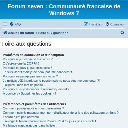
Forum-seven : Communauté francaise de
Windows 7
FAQ
Inscription
Connexion
R
Accueil du forum
Foire aux questions
e
Foire aux questions
c
h
Problèmes de connexion et d’inscription
Pourquoi ai-je besoin de m’inscrire ?
e
Qu’est-ce que la COPPA ?
r
Pourquoi ne puis-je pas m’inscrire ?
Je suis inscrit mais je ne peux pas me connecter !
c
Pourquoi ne puis-je pas me connecter ?
Je m’étais déjà inscrit par le passé mais ne peux plus me connecter ?!
h
J’ai perdu mon mot de passe !
e
Pourquoi suis-je déconnecté automatiquement ?
À quoi sert « Supprimer les cookies » ?
r
Préférences et paramètres des utilisateurs
Comment puis-je modifier mes paramètres ?
Comment puis-je masquer mon nom d’utilisateur de la liste des utilisateurs en ligne ?
L’heure n’est pas correcte !
J’ai réglé le fuseau horaire mais l’heure n’est toujours pas correcte !
Ma langue n’apparaît pas dans la liste !