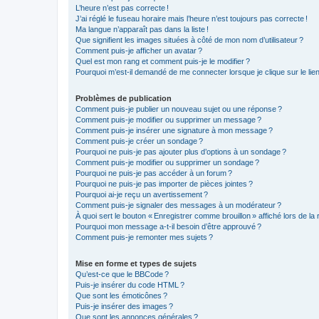
L’heure n’est pas correcte !
J’ai réglé le fuseau horaire mais l’heure n’est toujours pas correcte !
Ma langue n’apparaît pas dans la liste !
Que signifient les images situées à côté de mon nom d’utilisateur ?
Comment puis-je afficher un avatar ?
Quel est mon rang et comment puis-je le modifier ?
Pourquoi m’est-il demandé de me connecter lorsque je clique sur le lien d
Problèmes de publication
Comment puis-je publier un nouveau sujet ou une réponse ?
Comment puis-je modifier ou supprimer un message ?
Comment puis-je insérer une signature à mon message ?
Comment puis-je créer un sondage ?
Pourquoi ne puis-je pas ajouter plus d’options à un sondage ?
Comment puis-je modifier ou supprimer un sondage ?
Pourquoi ne puis-je pas accéder à un forum ?
Pourquoi ne puis-je pas importer de pièces jointes ?
Pourquoi ai-je reçu un avertissement ?
Comment puis-je signaler des messages à un modérateur ?
À quoi sert le bouton « Enregistrer comme brouillon » affiché lors de la 
Pourquoi mon message a-t-il besoin d’être approuvé ?
Comment puis-je remonter mes sujets ?
Mise en forme et types de sujets
Qu’est-ce que le BBCode ?
Puis-je insérer du code HTML ?
Que sont les émoticônes ?
Puis-je insérer des images ?
Que sont les annonces générales ?