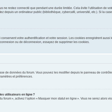
s ne restez connecté que pendant une durée limitée. Cela évite l’utilisation de vo
ez depuis un ordinateur public (bibliothèque, cybercafé, université, etc.). Si la ca
conservent votre authentification et votre session. Les cookies enregistrent aussi le
e connexion ou de déconnexion, essayez de supprimer les cookies.
base de données du forum. Vous pouvez les modifier depuis le panneau de contrôle ut
ramètres et préférences.
s utilisateurs en ligne ?
du forum », activez l’option « Masquer mon statut en ligne ». Vous ne serez alors v