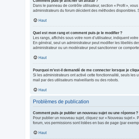
Comment puis-je afficher un avatar ?
Dans le panneau de contrôle utilisateur, section « Profil », vo
administrateurs du forum décident des méthodes disponibles. Si
Haut
Quel est mon rang et comment puis-je le modifier ?
Les rangs, affichés sous votre nom d’utilisateur, indiquent votr
En général, seul un administrateur peut modifier les libellés d
administrateur ou un modérateur peut sanctionner ce comport
Haut
Pourquoi m’est-il demandé de me connecter lorsque je clique s
Si les administrateurs ont activé cette fonctionnalité, seuls les 
mail par des utilisateurs malveillants ou des robots.
Haut
Problèmes de publication
Comment puis-je publier un nouveau sujet ou une réponse ?
Pour publier un nouveau sujet, cliquez sur « Nouveau sujet ». 
forum, vos permissions sont listées en bas de page (par exempl
Haut