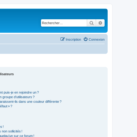
Rechercher
Recherche avancé
Inscription
Connexion
lisateurs
t puis-je en rejoindre un ?
 groupe d’utilisateurs ?
araissent-ils dans une couleur différente ?
éfaut » ?
s !
non sollicités !
 quelqu’un sur ce forum !