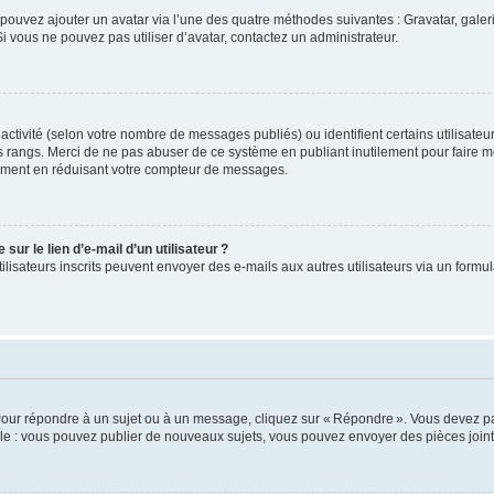
us pouvez ajouter un avatar via l’une des quatre méthodes suivantes : Gravatar, gale
 vous ne pouvez pas utiliser d’avatar, contactez un administrateur.
e activité (selon votre nombre de messages publiés) ou identifient certains utilisate
es rangs. Merci de ne pas abuser de ce système en publiant inutilement pour faire m
ement en réduisant votre compteur de messages.
ur le lien d’e-mail d’un utilisateur ?
utilisateurs inscrits peuvent envoyer des e-mails aux autres utilisateurs via un formu
Pour répondre à un sujet ou à un message, cliquez sur « Répondre ». Vous devez pa
e : vous pouvez publier de nouveaux sujets, vous pouvez envoyer des pièces jointe