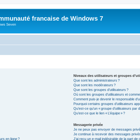
mmunauté francaise de Windows 7
dows Seven
Niveaux des utilisateurs et groupes d’uti
Que sont les administrateurs ?
Que sont les modérateurs ?
Que sont les groupes d’utilisateurs ?
Où sont les groupes d’utilisateurs et commen
Comment puis-je devenir le responsable d’un
Pourquoi certains groupes d’utilisateurs app
Qu’est-ce qu’un « groupe d’utilisateurs par d
Qu’est-ce que le lien « L’équipe » ?
Messagerie privée
Je ne peux pas envoyer de messages privé
Je continue à recevoir des messages privés 
urs en ligne ?
J’ai reçu un e-mail indésirable de la part de