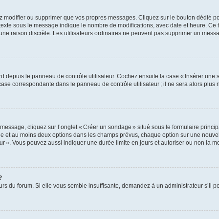
z modifier ou supprimer que vos propres messages. Cliquez sur le bouton dédié pou
 texte sous le message indique le nombre de modifications, avec date et heure. Ce t
 une raison discrète. Les utilisateurs ordinaires ne peuvent pas supprimer un mes
 depuis le panneau de contrôle utilisateur. Cochez ensuite la case « Insérer une 
ase correspondante dans le panneau de contrôle utilisateur ; il ne sera alors plu
essage, cliquez sur l’onglet « Créer un sondage » situé sous le formulaire principa
ge et au moins deux options dans les champs prévus, chaque option sur une nouvell
teur ». Vous pouvez aussi indiquer une durée limite en jours et autoriser ou non la mo
?
eurs du forum. Si elle vous semble insuffisante, demandez à un administrateur s’il p