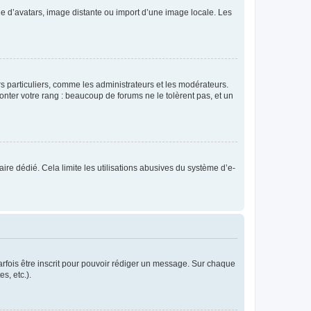
rie d’avatars, image distante ou import d’une image locale. Les
urs particuliers, comme les administrateurs et les modérateurs.
onter votre rang : beaucoup de forums ne le tolèrent pas, et un
laire dédié. Cela limite les utilisations abusives du système d’e-
rfois être inscrit pour pouvoir rédiger un message. Sur chaque
s, etc.).