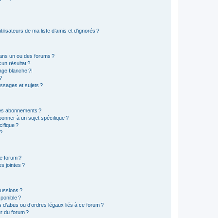
lisateurs de ma liste d’amis et d’ignorés ?
ans un ou des forums ?
un résultat ?
age blanche ?!
?
ssages et sujets ?
t les abonnements ?
onner à un sujet spécifique ?
ifique ?
 ?
ce forum ?
s jointes ?
cussions ?
sponible ?
 d’abus ou d’ordres légaux liés à ce forum ?
r du forum ?