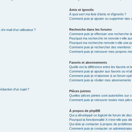
Amis et ignorés
À quoi sert ma liste d’amis et d’ignorés ?
Comment puis-je ajouter ou supprimer des uti
Recherche dans les forums
’e-mail d’un utilisateur ?
Comment puis-je effectuer une recherche d
Pourquoi ma recherche ne renvoie-t-elle auc
Pourquoi ma recherche renvoie-t-elle une p
Comment puis-je rechercher des membres 
Comment puis-je retrouver mes propres me
Favoris et abonnements
Quelle est la différence entre les favoris e
Comment puis-je ajouter aux favoris ou m’ab
Comment puis-je m’abonner à un forum spéc
Comment puis-je résilier mes abonnements
rédaction d’un sujet ?
Pièces jointes
Quelles pièces jointes sont autorisées sur 
Comment puis-je retrouver toutes mes pièce
À propos de phpBB
Qui a développé ce logiciel de forum de dis
Pourquoi la fonctionnalité X n’est-elle pas di
Qui dois-je contacter à propos de problèmes
Comment puis-je contacter un administrateu