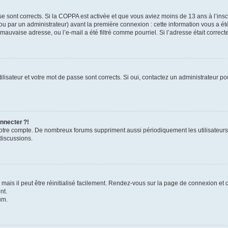
se sont corrects. Si la COPPA est activée et que vous aviez moins de 13 ans à l’inscr
u par un administrateur) avant la première connexion : cette information vous a été 
 mauvaise adresse, ou l’e-mail a été filtré comme pourriel. Si l’adresse était correc
lisateur et votre mot de passe sont corrects. Si oui, contactez un administrateur pou
nnecter ?!
 votre compte. De nombreux forums suppriment aussi périodiquement les utilisateurs
discussions.
ais il peut être réinitialisé facilement. Rendez-vous sur la page de connexion et 
nt.
um.