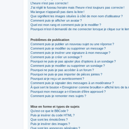
L’heure n’est pas correcte !
J’ai réglé le fuseau horaire mais l’heure n’est toujours pas correcte !
Ma langue n’apparaît pas dans la liste !
Que signifient les images situées à côté de mon nom d’utilisateur ?
Comment puis-je afficher un avatar ?
Quel est mon rang et comment puis-je le modifier ?
Pourquoi m’est-il demandé de me connecter lorsque je clique sur le lien d
Problèmes de publication
Comment puis-je publier un nouveau sujet ou une réponse ?
Comment puis-je modifier ou supprimer un message ?
Comment puis-je insérer une signature à mon message ?
Comment puis-je créer un sondage ?
Pourquoi ne puis-je pas ajouter plus d’options à un sondage ?
Comment puis-je modifier ou supprimer un sondage ?
Pourquoi ne puis-je pas accéder à un forum ?
Pourquoi ne puis-je pas importer de pièces jointes ?
Pourquoi ai-je reçu un avertissement ?
Comment puis-je signaler des messages à un modérateur ?
À quoi sert le bouton « Enregistrer comme brouillon » affiché lors de la 
Pourquoi mon message a-t-il besoin d’être approuvé ?
Comment puis-je remonter mes sujets ?
Mise en forme et types de sujets
Qu’est-ce que le BBCode ?
Puis-je insérer du code HTML ?
Que sont les émoticônes ?
Puis-je insérer des images ?
Que sont les annonces générales ?