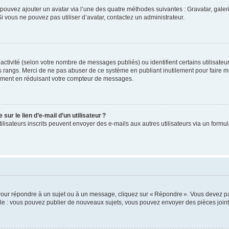
us pouvez ajouter un avatar via l’une des quatre méthodes suivantes : Gravatar, gale
 vous ne pouvez pas utiliser d’avatar, contactez un administrateur.
e activité (selon votre nombre de messages publiés) ou identifient certains utilisate
es rangs. Merci de ne pas abuser de ce système en publiant inutilement pour faire m
ement en réduisant votre compteur de messages.
ur le lien d’e-mail d’un utilisateur ?
utilisateurs inscrits peuvent envoyer des e-mails aux autres utilisateurs via un formu
Pour répondre à un sujet ou à un message, cliquez sur « Répondre ». Vous devez pa
e : vous pouvez publier de nouveaux sujets, vous pouvez envoyer des pièces jointe