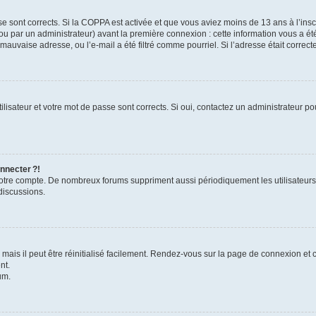
se sont corrects. Si la COPPA est activée et que vous aviez moins de 13 ans à l’inscr
u par un administrateur) avant la première connexion : cette information vous a été 
 mauvaise adresse, ou l’e-mail a été filtré comme pourriel. Si l’adresse était correc
lisateur et votre mot de passe sont corrects. Si oui, contactez un administrateur pou
nnecter ?!
 votre compte. De nombreux forums suppriment aussi périodiquement les utilisateurs
discussions.
ais il peut être réinitialisé facilement. Rendez-vous sur la page de connexion et 
nt.
um.