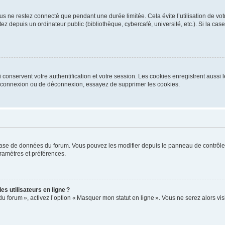
s ne restez connecté que pendant une durée limitée. Cela évite l’utilisation de vo
ez depuis un ordinateur public (bibliothèque, cybercafé, université, etc.). Si la ca
conservent votre authentification et votre session. Les cookies enregistrent aussi le
e connexion ou de déconnexion, essayez de supprimer les cookies.
base de données du forum. Vous pouvez les modifier depuis le panneau de contrôle ut
ramètres et préférences.
s utilisateurs en ligne ?
du forum », activez l’option « Masquer mon statut en ligne ». Vous ne serez alors v