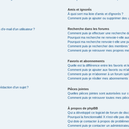
Amis et ignorés
À quoi sert ma liste d’amis et d’ignorés ?
Comment puis-je ajouter ou supprimer des uti
Recherche dans les forums
’e-mail d’un utilisateur ?
Comment puis-je effectuer une recherche d
Pourquoi ma recherche ne renvoie-t-elle auc
Pourquoi ma recherche renvoie-t-elle une p
Comment puis-je rechercher des membres 
Comment puis-je retrouver mes propres me
Favoris et abonnements
Quelle est la différence entre les favoris e
Comment puis-je ajouter aux favoris ou m’ab
Comment puis-je m’abonner à un forum spéc
Comment puis-je résilier mes abonnements
rédaction d’un sujet ?
Pièces jointes
Quelles pièces jointes sont autorisées sur 
Comment puis-je retrouver toutes mes pièce
À propos de phpBB
Qui a développé ce logiciel de forum de dis
Pourquoi la fonctionnalité X n’est-elle pas di
Qui dois-je contacter à propos de problèmes
Comment puis-je contacter un administrateu