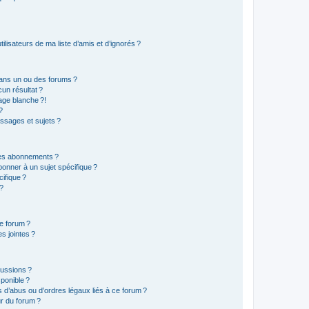
lisateurs de ma liste d’amis et d’ignorés ?
ans un ou des forums ?
un résultat ?
age blanche ?!
?
ssages et sujets ?
t les abonnements ?
onner à un sujet spécifique ?
ifique ?
 ?
ce forum ?
s jointes ?
cussions ?
sponible ?
 d’abus ou d’ordres légaux liés à ce forum ?
r du forum ?