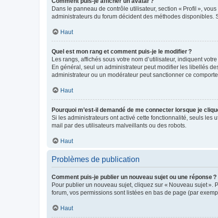
Comment puis-je afficher un avatar ?
Dans le panneau de contrôle utilisateur, section « Profil », vo
administrateurs du forum décident des méthodes disponibles. Si
Haut
Quel est mon rang et comment puis-je le modifier ?
Les rangs, affichés sous votre nom d’utilisateur, indiquent votr
En général, seul un administrateur peut modifier les libellés d
administrateur ou un modérateur peut sanctionner ce comport
Haut
Pourquoi m’est-il demandé de me connecter lorsque je clique s
Si les administrateurs ont activé cette fonctionnalité, seuls les 
mail par des utilisateurs malveillants ou des robots.
Haut
Problèmes de publication
Comment puis-je publier un nouveau sujet ou une réponse ?
Pour publier un nouveau sujet, cliquez sur « Nouveau sujet ». 
forum, vos permissions sont listées en bas de page (par exempl
Haut