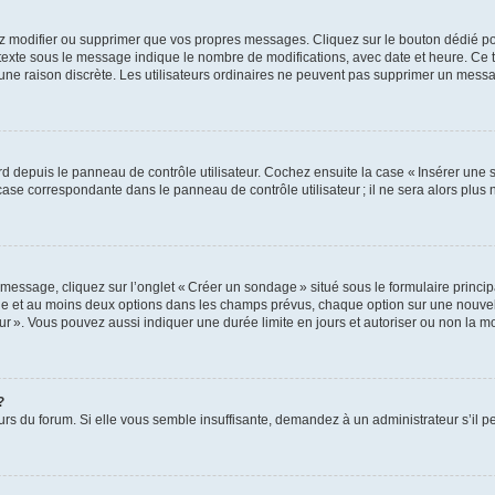
z modifier ou supprimer que vos propres messages. Cliquez sur le bouton dédié pou
 texte sous le message indique le nombre de modifications, avec date et heure. Ce t
 une raison discrète. Les utilisateurs ordinaires ne peuvent pas supprimer un mes
 depuis le panneau de contrôle utilisateur. Cochez ensuite la case « Insérer une 
ase correspondante dans le panneau de contrôle utilisateur ; il ne sera alors plu
essage, cliquez sur l’onglet « Créer un sondage » situé sous le formulaire principa
ge et au moins deux options dans les champs prévus, chaque option sur une nouvell
teur ». Vous pouvez aussi indiquer une durée limite en jours et autoriser ou non la mo
?
eurs du forum. Si elle vous semble insuffisante, demandez à un administrateur s’il p