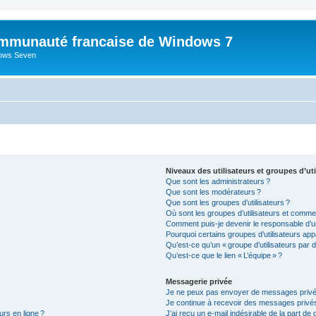
mmunauté francaise de Windows 7
dows Seven
Niveaux des utilisateurs et groupes d’uti
Que sont les administrateurs ?
Que sont les modérateurs ?
Que sont les groupes d’utilisateurs ?
Où sont les groupes d’utilisateurs et commen
Comment puis-je devenir le responsable d’un
Pourquoi certains groupes d’utilisateurs app
Qu’est-ce qu’un « groupe d’utilisateurs par d
Qu’est-ce que le lien « L’équipe » ?
Messagerie privée
Je ne peux pas envoyer de messages privé
Je continue à recevoir des messages privés 
urs en ligne ?
J’ai reçu un e-mail indésirable de la part de