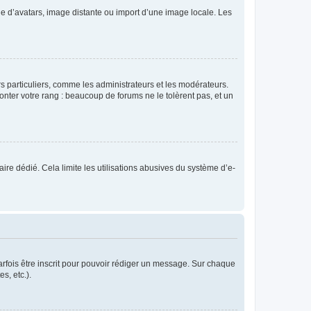
rie d’avatars, image distante ou import d’une image locale. Les
urs particuliers, comme les administrateurs et les modérateurs.
onter votre rang : beaucoup de forums ne le tolèrent pas, et un
laire dédié. Cela limite les utilisations abusives du système d’e-
rfois être inscrit pour pouvoir rédiger un message. Sur chaque
s, etc.).