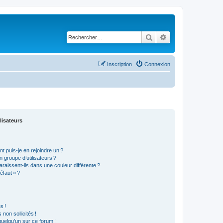
Rechercher
Recherche avancé
Inscription
Connexion
lisateurs
t puis-je en rejoindre un ?
 groupe d’utilisateurs ?
araissent-ils dans une couleur différente ?
éfaut » ?
s !
non sollicités !
 quelqu’un sur ce forum !