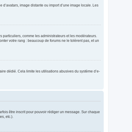
rie d’avatars, image distante ou import d’une image locale. Les
urs particuliers, comme les administrateurs et les modérateurs.
onter votre rang : beaucoup de forums ne le tolèrent pas, et un
laire dédié. Cela limite les utilisations abusives du système d’e-
rfois être inscrit pour pouvoir rédiger un message. Sur chaque
s, etc.).