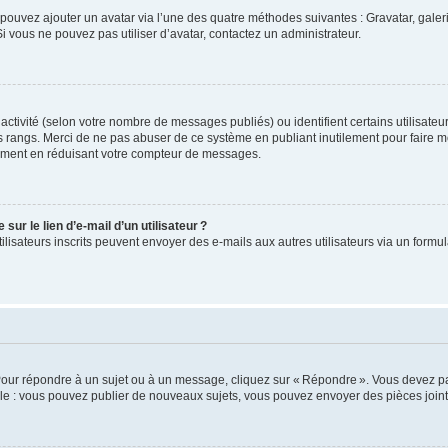
us pouvez ajouter un avatar via l’une des quatre méthodes suivantes : Gravatar, gale
 vous ne pouvez pas utiliser d’avatar, contactez un administrateur.
e activité (selon votre nombre de messages publiés) ou identifient certains utilisate
es rangs. Merci de ne pas abuser de ce système en publiant inutilement pour faire m
ement en réduisant votre compteur de messages.
ur le lien d’e-mail d’un utilisateur ?
utilisateurs inscrits peuvent envoyer des e-mails aux autres utilisateurs via un formu
Pour répondre à un sujet ou à un message, cliquez sur « Répondre ». Vous devez pa
e : vous pouvez publier de nouveaux sujets, vous pouvez envoyer des pièces jointe