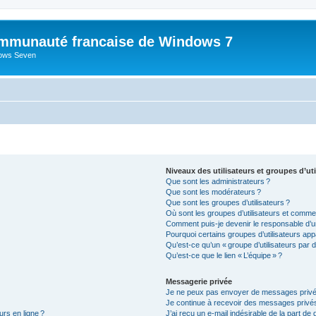
mmunauté francaise de Windows 7
dows Seven
Niveaux des utilisateurs et groupes d’uti
Que sont les administrateurs ?
Que sont les modérateurs ?
Que sont les groupes d’utilisateurs ?
Où sont les groupes d’utilisateurs et commen
Comment puis-je devenir le responsable d’un
Pourquoi certains groupes d’utilisateurs app
Qu’est-ce qu’un « groupe d’utilisateurs par d
Qu’est-ce que le lien « L’équipe » ?
Messagerie privée
Je ne peux pas envoyer de messages privé
Je continue à recevoir des messages privés 
urs en ligne ?
J’ai reçu un e-mail indésirable de la part de