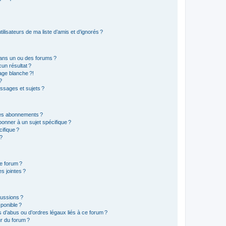
lisateurs de ma liste d’amis et d’ignorés ?
ans un ou des forums ?
un résultat ?
age blanche ?!
?
ssages et sujets ?
t les abonnements ?
onner à un sujet spécifique ?
ifique ?
 ?
ce forum ?
s jointes ?
cussions ?
sponible ?
 d’abus ou d’ordres légaux liés à ce forum ?
r du forum ?