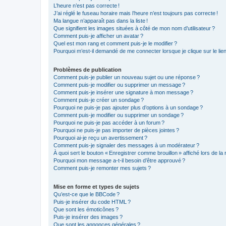
L’heure n’est pas correcte !
J’ai réglé le fuseau horaire mais l’heure n’est toujours pas correcte !
Ma langue n’apparaît pas dans la liste !
Que signifient les images situées à côté de mon nom d’utilisateur ?
Comment puis-je afficher un avatar ?
Quel est mon rang et comment puis-je le modifier ?
Pourquoi m’est-il demandé de me connecter lorsque je clique sur le lien d
Problèmes de publication
Comment puis-je publier un nouveau sujet ou une réponse ?
Comment puis-je modifier ou supprimer un message ?
Comment puis-je insérer une signature à mon message ?
Comment puis-je créer un sondage ?
Pourquoi ne puis-je pas ajouter plus d’options à un sondage ?
Comment puis-je modifier ou supprimer un sondage ?
Pourquoi ne puis-je pas accéder à un forum ?
Pourquoi ne puis-je pas importer de pièces jointes ?
Pourquoi ai-je reçu un avertissement ?
Comment puis-je signaler des messages à un modérateur ?
À quoi sert le bouton « Enregistrer comme brouillon » affiché lors de la 
Pourquoi mon message a-t-il besoin d’être approuvé ?
Comment puis-je remonter mes sujets ?
Mise en forme et types de sujets
Qu’est-ce que le BBCode ?
Puis-je insérer du code HTML ?
Que sont les émoticônes ?
Puis-je insérer des images ?
Que sont les annonces générales ?