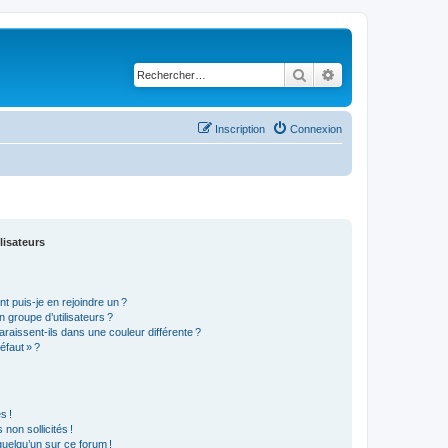
Rechercher
Recherche avancé
Inscription
Connexion
lisateurs
t puis-je en rejoindre un ?
 groupe d’utilisateurs ?
araissent-ils dans une couleur différente ?
éfaut » ?
s !
non sollicités !
 quelqu’un sur ce forum !