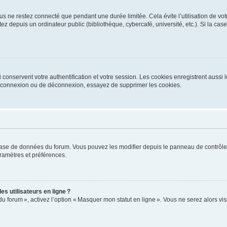
s ne restez connecté que pendant une durée limitée. Cela évite l’utilisation de vo
ez depuis un ordinateur public (bibliothèque, cybercafé, université, etc.). Si la ca
conservent votre authentification et votre session. Les cookies enregistrent aussi le
e connexion ou de déconnexion, essayez de supprimer les cookies.
base de données du forum. Vous pouvez les modifier depuis le panneau de contrôle ut
ramètres et préférences.
s utilisateurs en ligne ?
du forum », activez l’option « Masquer mon statut en ligne ». Vous ne serez alors v