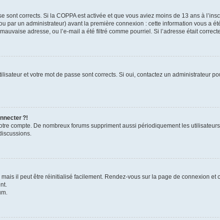
se sont corrects. Si la COPPA est activée et que vous aviez moins de 13 ans à l’inscr
u par un administrateur) avant la première connexion : cette information vous a été 
 mauvaise adresse, ou l’e-mail a été filtré comme pourriel. Si l’adresse était correc
lisateur et votre mot de passe sont corrects. Si oui, contactez un administrateur pou
nnecter ?!
 votre compte. De nombreux forums suppriment aussi périodiquement les utilisateurs
discussions.
ais il peut être réinitialisé facilement. Rendez-vous sur la page de connexion et 
nt.
um.