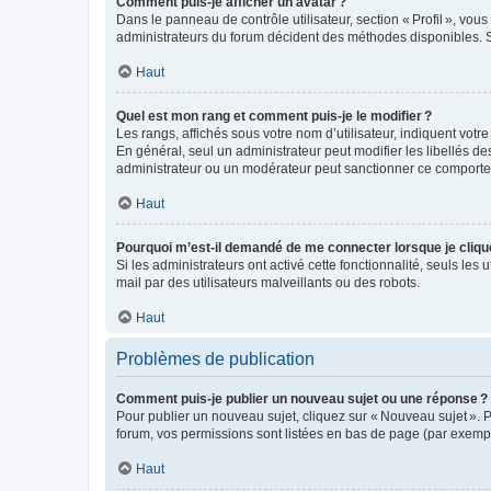
Comment puis-je afficher un avatar ?
Dans le panneau de contrôle utilisateur, section « Profil », vo
administrateurs du forum décident des méthodes disponibles. Si
Haut
Quel est mon rang et comment puis-je le modifier ?
Les rangs, affichés sous votre nom d’utilisateur, indiquent votr
En général, seul un administrateur peut modifier les libellés d
administrateur ou un modérateur peut sanctionner ce comport
Haut
Pourquoi m’est-il demandé de me connecter lorsque je clique s
Si les administrateurs ont activé cette fonctionnalité, seuls les 
mail par des utilisateurs malveillants ou des robots.
Haut
Problèmes de publication
Comment puis-je publier un nouveau sujet ou une réponse ?
Pour publier un nouveau sujet, cliquez sur « Nouveau sujet ». 
forum, vos permissions sont listées en bas de page (par exempl
Haut