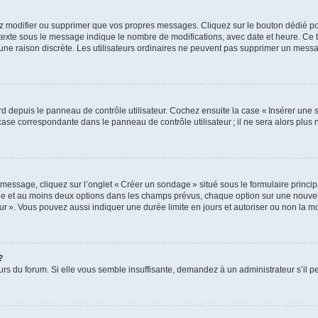
z modifier ou supprimer que vos propres messages. Cliquez sur le bouton dédié pou
 texte sous le message indique le nombre de modifications, avec date et heure. Ce t
 une raison discrète. Les utilisateurs ordinaires ne peuvent pas supprimer un mes
 depuis le panneau de contrôle utilisateur. Cochez ensuite la case « Insérer une 
ase correspondante dans le panneau de contrôle utilisateur ; il ne sera alors plu
essage, cliquez sur l’onglet « Créer un sondage » situé sous le formulaire principa
ge et au moins deux options dans les champs prévus, chaque option sur une nouvell
teur ». Vous pouvez aussi indiquer une durée limite en jours et autoriser ou non la mo
?
eurs du forum. Si elle vous semble insuffisante, demandez à un administrateur s’il p