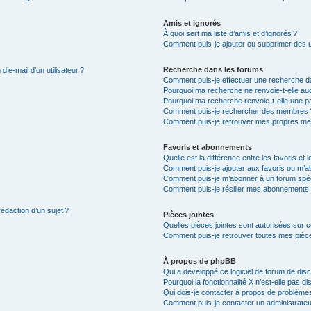
Amis et ignorés
À quoi sert ma liste d’amis et d’ignorés ?
Comment puis-je ajouter ou supprimer des uti
Recherche dans les forums
’e-mail d’un utilisateur ?
Comment puis-je effectuer une recherche d
Pourquoi ma recherche ne renvoie-t-elle auc
Pourquoi ma recherche renvoie-t-elle une p
Comment puis-je rechercher des membres 
Comment puis-je retrouver mes propres me
Favoris et abonnements
Quelle est la différence entre les favoris e
Comment puis-je ajouter aux favoris ou m’ab
Comment puis-je m’abonner à un forum spéc
Comment puis-je résilier mes abonnements
rédaction d’un sujet ?
Pièces jointes
Quelles pièces jointes sont autorisées sur 
Comment puis-je retrouver toutes mes pièce
À propos de phpBB
Qui a développé ce logiciel de forum de dis
Pourquoi la fonctionnalité X n’est-elle pas di
Qui dois-je contacter à propos de problèmes
Comment puis-je contacter un administrateu