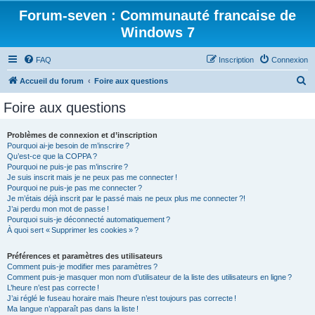
Forum-seven : Communauté francaise de
Windows 7
FAQ
Inscription
Connexion
R
Accueil du forum
Foire aux questions
e
Foire aux questions
c
h
Problèmes de connexion et d’inscription
Pourquoi ai-je besoin de m’inscrire ?
e
Qu’est-ce que la COPPA ?
r
Pourquoi ne puis-je pas m’inscrire ?
Je suis inscrit mais je ne peux pas me connecter !
c
Pourquoi ne puis-je pas me connecter ?
Je m’étais déjà inscrit par le passé mais ne peux plus me connecter ?!
h
J’ai perdu mon mot de passe !
e
Pourquoi suis-je déconnecté automatiquement ?
À quoi sert « Supprimer les cookies » ?
r
Préférences et paramètres des utilisateurs
Comment puis-je modifier mes paramètres ?
Comment puis-je masquer mon nom d’utilisateur de la liste des utilisateurs en ligne ?
L’heure n’est pas correcte !
J’ai réglé le fuseau horaire mais l’heure n’est toujours pas correcte !
Ma langue n’apparaît pas dans la liste !