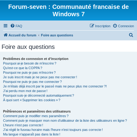
Forum-seven : Communauté francaise de
Windows 7
FAQ
Inscription
Connexion
R
Accueil du forum
Foire aux questions
e
Foire aux questions
c
h
Problèmes de connexion et d’inscription
Pourquoi ai-je besoin de m’inscrire ?
e
Qu’est-ce que la COPPA ?
r
Pourquoi ne puis-je pas m’inscrire ?
Je suis inscrit mais je ne peux pas me connecter !
c
Pourquoi ne puis-je pas me connecter ?
Je m’étais déjà inscrit par le passé mais ne peux plus me connecter ?!
h
J’ai perdu mon mot de passe !
e
Pourquoi suis-je déconnecté automatiquement ?
À quoi sert « Supprimer les cookies » ?
r
Préférences et paramètres des utilisateurs
Comment puis-je modifier mes paramètres ?
Comment puis-je masquer mon nom d’utilisateur de la liste des utilisateurs en ligne ?
L’heure n’est pas correcte !
J’ai réglé le fuseau horaire mais l’heure n’est toujours pas correcte !
Ma langue n’apparaît pas dans la liste !