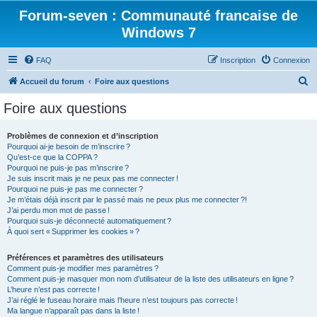
Forum-seven : Communauté francaise de
Windows 7
FAQ
Inscription
Connexion
R
Accueil du forum
Foire aux questions
e
Foire aux questions
c
h
Problèmes de connexion et d’inscription
Pourquoi ai-je besoin de m’inscrire ?
e
Qu’est-ce que la COPPA ?
r
Pourquoi ne puis-je pas m’inscrire ?
Je suis inscrit mais je ne peux pas me connecter !
c
Pourquoi ne puis-je pas me connecter ?
Je m’étais déjà inscrit par le passé mais ne peux plus me connecter ?!
h
J’ai perdu mon mot de passe !
e
Pourquoi suis-je déconnecté automatiquement ?
À quoi sert « Supprimer les cookies » ?
r
Préférences et paramètres des utilisateurs
Comment puis-je modifier mes paramètres ?
Comment puis-je masquer mon nom d’utilisateur de la liste des utilisateurs en ligne ?
L’heure n’est pas correcte !
J’ai réglé le fuseau horaire mais l’heure n’est toujours pas correcte !
Ma langue n’apparaît pas dans la liste !