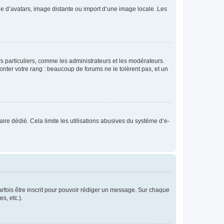
rie d’avatars, image distante ou import d’une image locale. Les
urs particuliers, comme les administrateurs et les modérateurs.
onter votre rang : beaucoup de forums ne le tolèrent pas, et un
laire dédié. Cela limite les utilisations abusives du système d’e-
rfois être inscrit pour pouvoir rédiger un message. Sur chaque
s, etc.).