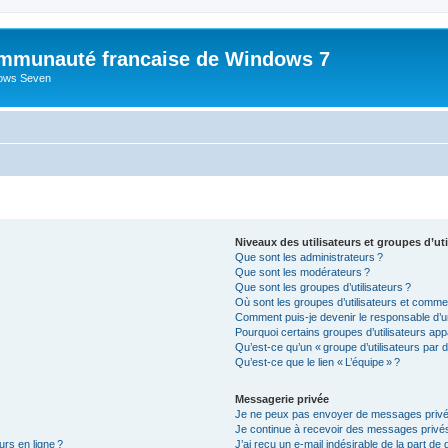
mmunauté francaise de Windows 7
dows Seven
Niveaux des utilisateurs et groupes d’uti
Que sont les administrateurs ?
Que sont les modérateurs ?
Que sont les groupes d’utilisateurs ?
Où sont les groupes d’utilisateurs et commen
Comment puis-je devenir le responsable d’un
Pourquoi certains groupes d’utilisateurs app
Qu’est-ce qu’un « groupe d’utilisateurs par d
Qu’est-ce que le lien « L’équipe » ?
Messagerie privée
Je ne peux pas envoyer de messages privé
Je continue à recevoir des messages privés 
urs en ligne ?
J’ai reçu un e-mail indésirable de la part de