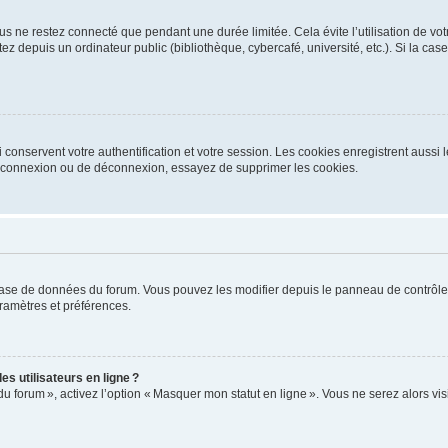
s ne restez connecté que pendant une durée limitée. Cela évite l’utilisation de vo
ez depuis un ordinateur public (bibliothèque, cybercafé, université, etc.). Si la ca
conservent votre authentification et votre session. Les cookies enregistrent aussi le
e connexion ou de déconnexion, essayez de supprimer les cookies.
base de données du forum. Vous pouvez les modifier depuis le panneau de contrôle ut
ramètres et préférences.
s utilisateurs en ligne ?
du forum », activez l’option « Masquer mon statut en ligne ». Vous ne serez alors v