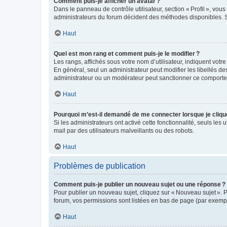
Comment puis-je afficher un avatar ?
Dans le panneau de contrôle utilisateur, section « Profil », vo
administrateurs du forum décident des méthodes disponibles. Si
Haut
Quel est mon rang et comment puis-je le modifier ?
Les rangs, affichés sous votre nom d’utilisateur, indiquent votr
En général, seul un administrateur peut modifier les libellés d
administrateur ou un modérateur peut sanctionner ce comport
Haut
Pourquoi m’est-il demandé de me connecter lorsque je clique s
Si les administrateurs ont activé cette fonctionnalité, seuls les 
mail par des utilisateurs malveillants ou des robots.
Haut
Problèmes de publication
Comment puis-je publier un nouveau sujet ou une réponse ?
Pour publier un nouveau sujet, cliquez sur « Nouveau sujet ». 
forum, vos permissions sont listées en bas de page (par exempl
Haut