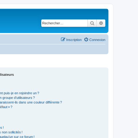
Rechercher
Recherche avancé
Inscription
Connexion
lisateurs
t puis-je en rejoindre un ?
 groupe d’utilisateurs ?
araissent-ils dans une couleur différente ?
éfaut » ?
s !
non sollicités !
 quelqu’un sur ce forum !