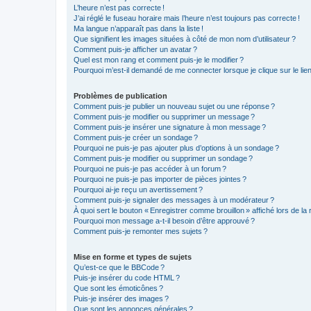
L’heure n’est pas correcte !
J’ai réglé le fuseau horaire mais l’heure n’est toujours pas correcte !
Ma langue n’apparaît pas dans la liste !
Que signifient les images situées à côté de mon nom d’utilisateur ?
Comment puis-je afficher un avatar ?
Quel est mon rang et comment puis-je le modifier ?
Pourquoi m’est-il demandé de me connecter lorsque je clique sur le lien d
Problèmes de publication
Comment puis-je publier un nouveau sujet ou une réponse ?
Comment puis-je modifier ou supprimer un message ?
Comment puis-je insérer une signature à mon message ?
Comment puis-je créer un sondage ?
Pourquoi ne puis-je pas ajouter plus d’options à un sondage ?
Comment puis-je modifier ou supprimer un sondage ?
Pourquoi ne puis-je pas accéder à un forum ?
Pourquoi ne puis-je pas importer de pièces jointes ?
Pourquoi ai-je reçu un avertissement ?
Comment puis-je signaler des messages à un modérateur ?
À quoi sert le bouton « Enregistrer comme brouillon » affiché lors de la 
Pourquoi mon message a-t-il besoin d’être approuvé ?
Comment puis-je remonter mes sujets ?
Mise en forme et types de sujets
Qu’est-ce que le BBCode ?
Puis-je insérer du code HTML ?
Que sont les émoticônes ?
Puis-je insérer des images ?
Que sont les annonces générales ?