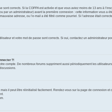
se sont corrects. Si la COPPA est activée et que vous aviez moins de 13 ans à l’inscr
u par un administrateur) avant la première connexion : cette information vous a été 
 mauvaise adresse, ou l’e-mail a été filtré comme pourriel. Si l’adresse était correc
lisateur et votre mot de passe sont corrects. Si oui, contactez un administrateur pou
nnecter ?!
 votre compte. De nombreux forums suppriment aussi périodiquement les utilisateurs
discussions.
ais il peut être réinitialisé facilement. Rendez-vous sur la page de connexion et 
nt.
um.