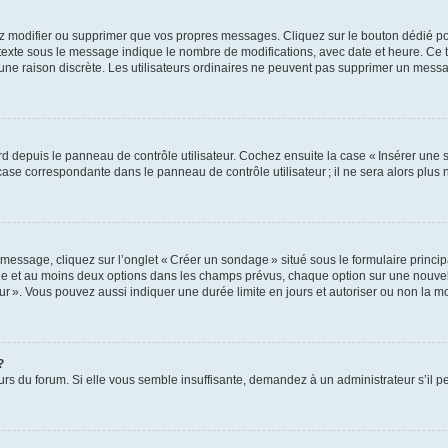
z modifier ou supprimer que vos propres messages. Cliquez sur le bouton dédié pou
 texte sous le message indique le nombre de modifications, avec date et heure. Ce t
 une raison discrète. Les utilisateurs ordinaires ne peuvent pas supprimer un mes
 depuis le panneau de contrôle utilisateur. Cochez ensuite la case « Insérer une 
ase correspondante dans le panneau de contrôle utilisateur ; il ne sera alors plu
essage, cliquez sur l’onglet « Créer un sondage » situé sous le formulaire principa
ge et au moins deux options dans les champs prévus, chaque option sur une nouvell
teur ». Vous pouvez aussi indiquer une durée limite en jours et autoriser ou non la mo
?
eurs du forum. Si elle vous semble insuffisante, demandez à un administrateur s’il p