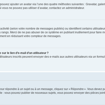
us pouvez ajouter un avatar via l’une des quatre méthodes suivantes : Gravatar, gale
 vous ne pouvez pas utiliser d’avatar, contactez un administrateur.
e activité (selon votre nombre de messages publiés) ou identifient certains utilisate
es rangs. Merci de ne pas abuser de ce système en publiant inutilement pour faire m
ement en réduisant votre compteur de messages.
ur le lien d’e-mail d’un utilisateur ?
utilisateurs inscrits peuvent envoyer des e-mails aux autres utilisateurs via un formu
Pour répondre à un sujet ou à un message, cliquez sur « Répondre ». Vous devez pa
e : vous pouvez publier de nouveaux sujets, vous pouvez envoyer des pièces jointe