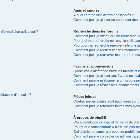
Amis et ignorés
À quoi sert ma liste d’amis et d’ignorés ?
Comment puis-je ajouter ou supprimer des uti
Recherche dans les forums
’e-mail d’un utilisateur ?
Comment puis-je effectuer une recherche d
Pourquoi ma recherche ne renvoie-t-elle auc
Pourquoi ma recherche renvoie-t-elle une p
Comment puis-je rechercher des membres 
Comment puis-je retrouver mes propres me
Favoris et abonnements
Quelle est la différence entre les favoris e
Comment puis-je ajouter aux favoris ou m’ab
Comment puis-je m’abonner à un forum spéc
Comment puis-je résilier mes abonnements
rédaction d’un sujet ?
Pièces jointes
Quelles pièces jointes sont autorisées sur 
Comment puis-je retrouver toutes mes pièce
À propos de phpBB
Qui a développé ce logiciel de forum de dis
Pourquoi la fonctionnalité X n’est-elle pas di
Qui dois-je contacter à propos de problèmes
Comment puis-je contacter un administrateu