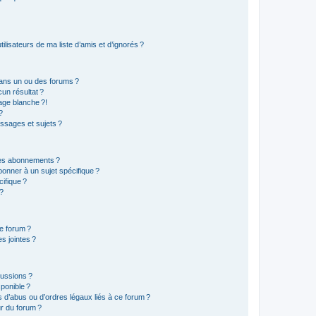
lisateurs de ma liste d’amis et d’ignorés ?
ans un ou des forums ?
un résultat ?
age blanche ?!
?
ssages et sujets ?
t les abonnements ?
onner à un sujet spécifique ?
ifique ?
 ?
ce forum ?
s jointes ?
cussions ?
sponible ?
 d’abus ou d’ordres légaux liés à ce forum ?
r du forum ?