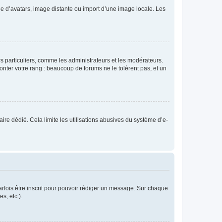
rie d’avatars, image distante ou import d’une image locale. Les
urs particuliers, comme les administrateurs et les modérateurs.
onter votre rang : beaucoup de forums ne le tolèrent pas, et un
laire dédié. Cela limite les utilisations abusives du système d’e-
rfois être inscrit pour pouvoir rédiger un message. Sur chaque
s, etc.).