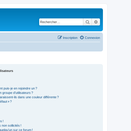
Rechercher
Recherche avancé
Inscription
Connexion
lisateurs
t puis-je en rejoindre un ?
 groupe d’utilisateurs ?
araissent-ils dans une couleur différente ?
éfaut » ?
s !
non sollicités !
 quelqu’un sur ce forum !