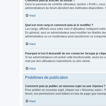
Comment puis-je afficher un avatar ?
Dans le panneau de contrôle utilisateur, section « Profil », vo
administrateurs du forum décident des méthodes disponibles. Si
Haut
Quel est mon rang et comment puis-je le modifier ?
Les rangs, affichés sous votre nom d’utilisateur, indiquent votr
En général, seul un administrateur peut modifier les libellés d
administrateur ou un modérateur peut sanctionner ce comport
Haut
Pourquoi m’est-il demandé de me connecter lorsque je clique s
Si les administrateurs ont activé cette fonctionnalité, seuls les 
mail par des utilisateurs malveillants ou des robots.
Haut
Problèmes de publication
Comment puis-je publier un nouveau sujet ou une réponse ?
Pour publier un nouveau sujet, cliquez sur « Nouveau sujet ». 
forum, vos permissions sont listées en bas de page (par exempl
Haut