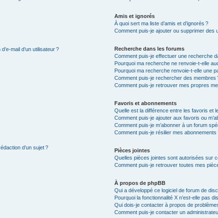
Amis et ignorés
À quoi sert ma liste d’amis et d’ignorés ?
Comment puis-je ajouter ou supprimer des uti
Recherche dans les forums
’e-mail d’un utilisateur ?
Comment puis-je effectuer une recherche d
Pourquoi ma recherche ne renvoie-t-elle auc
Pourquoi ma recherche renvoie-t-elle une p
Comment puis-je rechercher des membres 
Comment puis-je retrouver mes propres me
Favoris et abonnements
Quelle est la différence entre les favoris e
Comment puis-je ajouter aux favoris ou m’ab
Comment puis-je m’abonner à un forum spéc
Comment puis-je résilier mes abonnements
rédaction d’un sujet ?
Pièces jointes
Quelles pièces jointes sont autorisées sur 
Comment puis-je retrouver toutes mes pièce
À propos de phpBB
Qui a développé ce logiciel de forum de dis
Pourquoi la fonctionnalité X n’est-elle pas di
Qui dois-je contacter à propos de problèmes
Comment puis-je contacter un administrateu