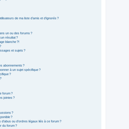
lisateurs de ma liste d’amis et d’ignorés ?
ans un ou des forums ?
un résultat ?
age blanche ?!
?
ssages et sujets ?
t les abonnements ?
onner à un sujet spécifique ?
ifique ?
 ?
ce forum ?
s jointes ?
cussions ?
sponible ?
 d’abus ou d’ordres légaux liés à ce forum ?
r du forum ?