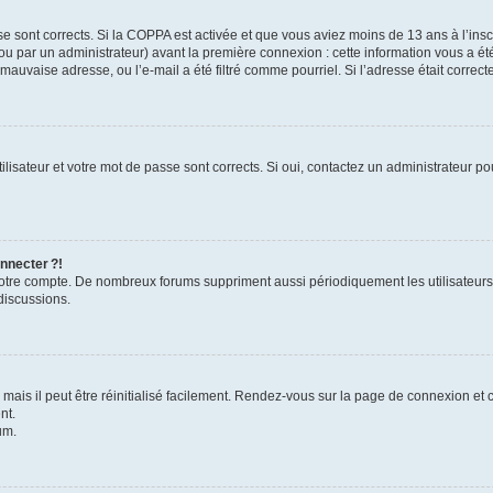
se sont corrects. Si la COPPA est activée et que vous aviez moins de 13 ans à l’inscr
u par un administrateur) avant la première connexion : cette information vous a été 
 mauvaise adresse, ou l’e-mail a été filtré comme pourriel. Si l’adresse était correc
lisateur et votre mot de passe sont corrects. Si oui, contactez un administrateur pou
nnecter ?!
 votre compte. De nombreux forums suppriment aussi périodiquement les utilisateurs
discussions.
ais il peut être réinitialisé facilement. Rendez-vous sur la page de connexion et 
nt.
um.