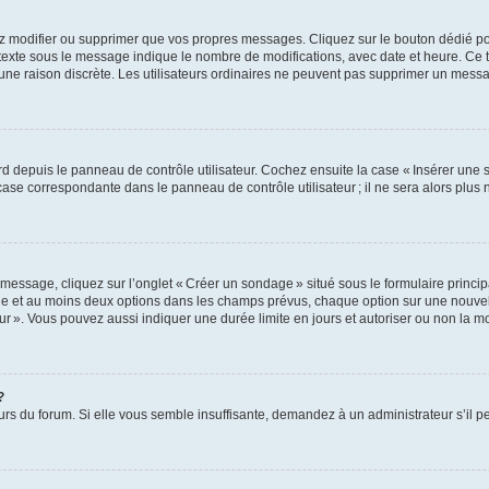
z modifier ou supprimer que vos propres messages. Cliquez sur le bouton dédié pou
 texte sous le message indique le nombre de modifications, avec date et heure. Ce t
 une raison discrète. Les utilisateurs ordinaires ne peuvent pas supprimer un mes
 depuis le panneau de contrôle utilisateur. Cochez ensuite la case « Insérer une 
ase correspondante dans le panneau de contrôle utilisateur ; il ne sera alors plu
essage, cliquez sur l’onglet « Créer un sondage » situé sous le formulaire principa
ge et au moins deux options dans les champs prévus, chaque option sur une nouvell
teur ». Vous pouvez aussi indiquer une durée limite en jours et autoriser ou non la mo
?
eurs du forum. Si elle vous semble insuffisante, demandez à un administrateur s’il p