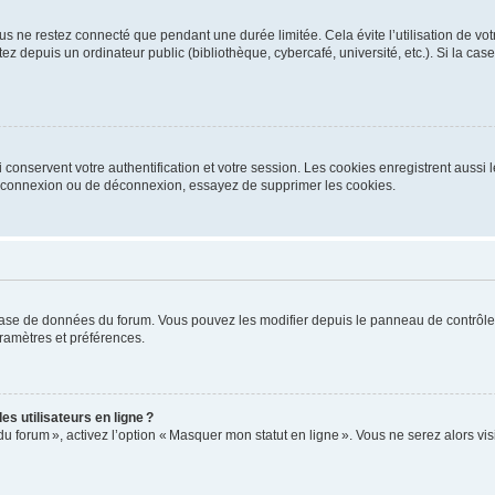
s ne restez connecté que pendant une durée limitée. Cela évite l’utilisation de vo
ez depuis un ordinateur public (bibliothèque, cybercafé, université, etc.). Si la ca
conservent votre authentification et votre session. Les cookies enregistrent aussi le
e connexion ou de déconnexion, essayez de supprimer les cookies.
base de données du forum. Vous pouvez les modifier depuis le panneau de contrôle ut
ramètres et préférences.
s utilisateurs en ligne ?
du forum », activez l’option « Masquer mon statut en ligne ». Vous ne serez alors v