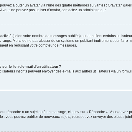
us pouvez ajouter un avatar via l’une des quatre méthodes suivantes : Gravatar, gale
 vous ne pouvez pas utiliser d’avatar, contactez un administrateur.
e activité (selon votre nombre de messages publiés) ou identifient certains utilisate
es rangs. Merci de ne pas abuser de ce système en publiant inutilement pour faire m
ement en réduisant votre compteur de messages.
ur le lien d’e-mail d’un utilisateur ?
utilisateurs inscrits peuvent envoyer des e-mails aux autres utilisateurs via un formu
Pour répondre à un sujet ou à un message, cliquez sur « Répondre ». Vous devez pa
e : vous pouvez publier de nouveaux sujets, vous pouvez envoyer des pièces jointe