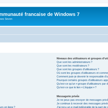
mmunauté francaise de Windows 7
dows Seven
Niveaux des utilisateurs et groupes d’uti
Que sont les administrateurs ?
Que sont les modérateurs ?
Que sont les groupes d’utilisateurs ?
Où sont les groupes d’utilisateurs et commen
Comment puis-je devenir le responsable d’un
Pourquoi certains groupes d’utilisateurs app
Qu’est-ce qu’un « groupe d’utilisateurs par d
Qu’est-ce que le lien « L’équipe » ?
Messagerie privée
Je ne peux pas envoyer de messages privé
Je continue à recevoir des messages privés 
urs en ligne ?
J’ai reçu un e-mail indésirable de la part de