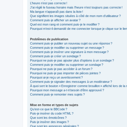
L’heure n’est pas correcte !
J’ai réglé le fuseau horaire mais l’heure n’est toujours pas correcte !
Ma langue n’apparaît pas dans la liste !
Que signifient les images situées à côté de mon nom d’utilisateur ?
Comment puis-je afficher un avatar ?
Quel est mon rang et comment puis-je le modifier ?
Pourquoi m’est-il demandé de me connecter lorsque je clique sur le lien d
Problèmes de publication
Comment puis-je publier un nouveau sujet ou une réponse ?
Comment puis-je modifier ou supprimer un message ?
Comment puis-je insérer une signature à mon message ?
Comment puis-je créer un sondage ?
Pourquoi ne puis-je pas ajouter plus d’options à un sondage ?
Comment puis-je modifier ou supprimer un sondage ?
Pourquoi ne puis-je pas accéder à un forum ?
Pourquoi ne puis-je pas importer de pièces jointes ?
Pourquoi ai-je reçu un avertissement ?
Comment puis-je signaler des messages à un modérateur ?
À quoi sert le bouton « Enregistrer comme brouillon » affiché lors de la 
Pourquoi mon message a-t-il besoin d’être approuvé ?
Comment puis-je remonter mes sujets ?
Mise en forme et types de sujets
Qu’est-ce que le BBCode ?
Puis-je insérer du code HTML ?
Que sont les émoticônes ?
Puis-je insérer des images ?
Que sont les annonces générales ?