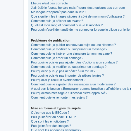
L’heure n’est pas correcte !
J’ai réglé le fuseau horaire mais l’heure n’est toujours pas correcte !
Ma langue n’apparaît pas dans la liste !
Que signifient les images situées à côté de mon nom d’utilisateur ?
Comment puis-je afficher un avatar ?
Quel est mon rang et comment puis-je le modifier ?
Pourquoi m’est-il demandé de me connecter lorsque je clique sur le lien d
Problèmes de publication
Comment puis-je publier un nouveau sujet ou une réponse ?
Comment puis-je modifier ou supprimer un message ?
Comment puis-je insérer une signature à mon message ?
Comment puis-je créer un sondage ?
Pourquoi ne puis-je pas ajouter plus d’options à un sondage ?
Comment puis-je modifier ou supprimer un sondage ?
Pourquoi ne puis-je pas accéder à un forum ?
Pourquoi ne puis-je pas importer de pièces jointes ?
Pourquoi ai-je reçu un avertissement ?
Comment puis-je signaler des messages à un modérateur ?
À quoi sert le bouton « Enregistrer comme brouillon » affiché lors de la 
Pourquoi mon message a-t-il besoin d’être approuvé ?
Comment puis-je remonter mes sujets ?
Mise en forme et types de sujets
Qu’est-ce que le BBCode ?
Puis-je insérer du code HTML ?
Que sont les émoticônes ?
Puis-je insérer des images ?
Que sont les annonces générales ?