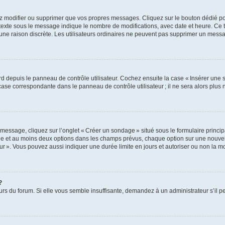
z modifier ou supprimer que vos propres messages. Cliquez sur le bouton dédié pou
 texte sous le message indique le nombre de modifications, avec date et heure. Ce t
 une raison discrète. Les utilisateurs ordinaires ne peuvent pas supprimer un mes
 depuis le panneau de contrôle utilisateur. Cochez ensuite la case « Insérer une 
ase correspondante dans le panneau de contrôle utilisateur ; il ne sera alors plu
essage, cliquez sur l’onglet « Créer un sondage » situé sous le formulaire principa
ge et au moins deux options dans les champs prévus, chaque option sur une nouvell
teur ». Vous pouvez aussi indiquer une durée limite en jours et autoriser ou non la mo
?
eurs du forum. Si elle vous semble insuffisante, demandez à un administrateur s’il p