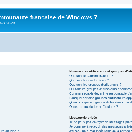
mmunauté francaise de Windows 7
dows Seven
Niveaux des utilisateurs et groupes d’uti
Que sont les administrateurs ?
Que sont les modérateurs ?
Que sont les groupes d’utilisateurs ?
Où sont les groupes d’utilisateurs et commen
Comment puis-je devenir le responsable d’un
Pourquoi certains groupes d’utilisateurs app
Qu’est-ce qu’un « groupe d’utilisateurs par d
Qu’est-ce que le lien « L’équipe » ?
Messagerie privée
Je ne peux pas envoyer de messages privé
Je continue à recevoir des messages privés 
urs en ligne ?
J’ai reçu un e-mail indésirable de la part de