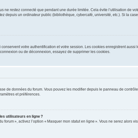
s ne restez connecté que pendant une durée limitée. Cela évite l’utilisation de vo
ez depuis un ordinateur public (bibliothèque, cybercafé, université, etc.). Si la ca
conservent votre authentification et votre session. Les cookies enregistrent aussi le
e connexion ou de déconnexion, essayez de supprimer les cookies.
base de données du forum. Vous pouvez les modifier depuis le panneau de contrôle ut
ramètres et préférences.
s utilisateurs en ligne ?
du forum », activez l’option « Masquer mon statut en ligne ». Vous ne serez alors v