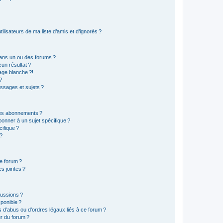
lisateurs de ma liste d’amis et d’ignorés ?
ans un ou des forums ?
un résultat ?
age blanche ?!
?
ssages et sujets ?
t les abonnements ?
onner à un sujet spécifique ?
ifique ?
 ?
ce forum ?
s jointes ?
cussions ?
sponible ?
 d’abus ou d’ordres légaux liés à ce forum ?
r du forum ?