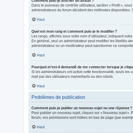
Comment puis-je afficher un avatar ?
Dans le panneau de contrôle utilisateur, section « Profil », vo
administrateurs du forum décident des méthodes disponibles. Si
Haut
Quel est mon rang et comment puis-je le modifier ?
Les rangs, affichés sous votre nom d’utilisateur, indiquent votr
En général, seul un administrateur peut modifier les libellés d
administrateur ou un modérateur peut sanctionner ce comport
Haut
Pourquoi m’est-il demandé de me connecter lorsque je clique s
Si les administrateurs ont activé cette fonctionnalité, seuls les 
mail par des utilisateurs malveillants ou des robots.
Haut
Problèmes de publication
Comment puis-je publier un nouveau sujet ou une réponse ?
Pour publier un nouveau sujet, cliquez sur « Nouveau sujet ». 
forum, vos permissions sont listées en bas de page (par exempl
Haut