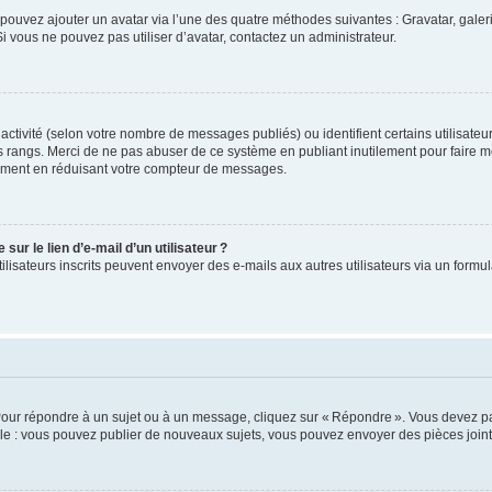
us pouvez ajouter un avatar via l’une des quatre méthodes suivantes : Gravatar, gale
 vous ne pouvez pas utiliser d’avatar, contactez un administrateur.
e activité (selon votre nombre de messages publiés) ou identifient certains utilisate
es rangs. Merci de ne pas abuser de ce système en publiant inutilement pour faire m
ement en réduisant votre compteur de messages.
ur le lien d’e-mail d’un utilisateur ?
utilisateurs inscrits peuvent envoyer des e-mails aux autres utilisateurs via un formu
Pour répondre à un sujet ou à un message, cliquez sur « Répondre ». Vous devez pa
e : vous pouvez publier de nouveaux sujets, vous pouvez envoyer des pièces jointe