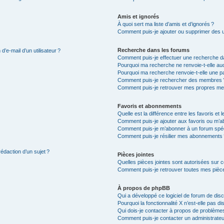
Amis et ignorés
À quoi sert ma liste d’amis et d’ignorés ?
Comment puis-je ajouter ou supprimer des uti
Recherche dans les forums
’e-mail d’un utilisateur ?
Comment puis-je effectuer une recherche d
Pourquoi ma recherche ne renvoie-t-elle auc
Pourquoi ma recherche renvoie-t-elle une p
Comment puis-je rechercher des membres 
Comment puis-je retrouver mes propres me
Favoris et abonnements
Quelle est la différence entre les favoris e
Comment puis-je ajouter aux favoris ou m’ab
Comment puis-je m’abonner à un forum spéc
Comment puis-je résilier mes abonnements
rédaction d’un sujet ?
Pièces jointes
Quelles pièces jointes sont autorisées sur 
Comment puis-je retrouver toutes mes pièce
À propos de phpBB
Qui a développé ce logiciel de forum de dis
Pourquoi la fonctionnalité X n’est-elle pas di
Qui dois-je contacter à propos de problèmes
Comment puis-je contacter un administrateu