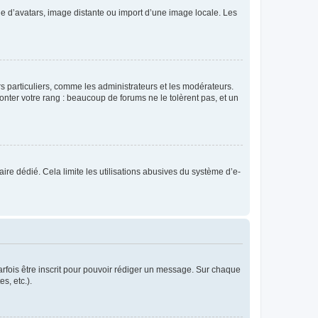
rie d’avatars, image distante ou import d’une image locale. Les
urs particuliers, comme les administrateurs et les modérateurs.
onter votre rang : beaucoup de forums ne le tolèrent pas, et un
laire dédié. Cela limite les utilisations abusives du système d’e-
rfois être inscrit pour pouvoir rédiger un message. Sur chaque
s, etc.).