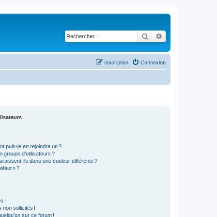
Rechercher
Recherche avancé
Inscription
Connexion
lisateurs
t puis-je en rejoindre un ?
 groupe d’utilisateurs ?
araissent-ils dans une couleur différente ?
éfaut » ?
s !
non sollicités !
 quelqu’un sur ce forum !