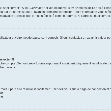
se sont corrects. Si la COPPA est activée et que vous aviez moins de 13 ans à l’inscr
u par un administrateur) avant la première connexion : cette information vous a été 
 mauvaise adresse, ou l’e-mail a été filtré comme pourriel. Si l’adresse était correc
lisateur et votre mot de passe sont corrects. Si oui, contactez un administrateur pou
nnecter ?!
 votre compte. De nombreux forums suppriment aussi périodiquement les utilisateurs
discussions.
ais il peut être réinitialisé facilement. Rendez-vous sur la page de connexion et 
nt.
um.