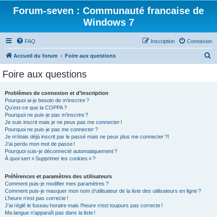
Forum-seven : Communauté francaise de
Windows 7
FAQ
Inscription
Connexion
R
Accueil du forum
Foire aux questions
e
Foire aux questions
c
h
Problèmes de connexion et d’inscription
Pourquoi ai-je besoin de m’inscrire ?
e
Qu’est-ce que la COPPA ?
r
Pourquoi ne puis-je pas m’inscrire ?
Je suis inscrit mais je ne peux pas me connecter !
c
Pourquoi ne puis-je pas me connecter ?
Je m’étais déjà inscrit par le passé mais ne peux plus me connecter ?!
h
J’ai perdu mon mot de passe !
e
Pourquoi suis-je déconnecté automatiquement ?
À quoi sert « Supprimer les cookies » ?
r
Préférences et paramètres des utilisateurs
Comment puis-je modifier mes paramètres ?
Comment puis-je masquer mon nom d’utilisateur de la liste des utilisateurs en ligne ?
L’heure n’est pas correcte !
J’ai réglé le fuseau horaire mais l’heure n’est toujours pas correcte !
Ma langue n’apparaît pas dans la liste !