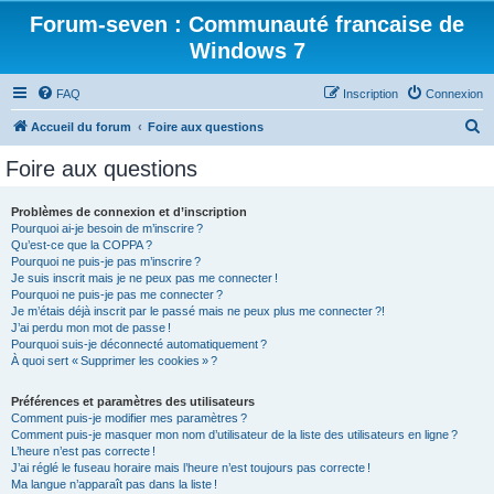
Forum-seven : Communauté francaise de
Windows 7
FAQ
Inscription
Connexion
R
Accueil du forum
Foire aux questions
e
Foire aux questions
c
h
Problèmes de connexion et d’inscription
Pourquoi ai-je besoin de m’inscrire ?
e
Qu’est-ce que la COPPA ?
r
Pourquoi ne puis-je pas m’inscrire ?
Je suis inscrit mais je ne peux pas me connecter !
c
Pourquoi ne puis-je pas me connecter ?
Je m’étais déjà inscrit par le passé mais ne peux plus me connecter ?!
h
J’ai perdu mon mot de passe !
e
Pourquoi suis-je déconnecté automatiquement ?
À quoi sert « Supprimer les cookies » ?
r
Préférences et paramètres des utilisateurs
Comment puis-je modifier mes paramètres ?
Comment puis-je masquer mon nom d’utilisateur de la liste des utilisateurs en ligne ?
L’heure n’est pas correcte !
J’ai réglé le fuseau horaire mais l’heure n’est toujours pas correcte !
Ma langue n’apparaît pas dans la liste !