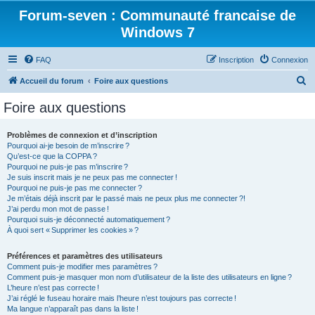
Forum-seven : Communauté francaise de
Windows 7
FAQ
Inscription
Connexion
R
Accueil du forum
Foire aux questions
e
Foire aux questions
c
h
Problèmes de connexion et d’inscription
Pourquoi ai-je besoin de m’inscrire ?
e
Qu’est-ce que la COPPA ?
r
Pourquoi ne puis-je pas m’inscrire ?
Je suis inscrit mais je ne peux pas me connecter !
c
Pourquoi ne puis-je pas me connecter ?
Je m’étais déjà inscrit par le passé mais ne peux plus me connecter ?!
h
J’ai perdu mon mot de passe !
e
Pourquoi suis-je déconnecté automatiquement ?
À quoi sert « Supprimer les cookies » ?
r
Préférences et paramètres des utilisateurs
Comment puis-je modifier mes paramètres ?
Comment puis-je masquer mon nom d’utilisateur de la liste des utilisateurs en ligne ?
L’heure n’est pas correcte !
J’ai réglé le fuseau horaire mais l’heure n’est toujours pas correcte !
Ma langue n’apparaît pas dans la liste !