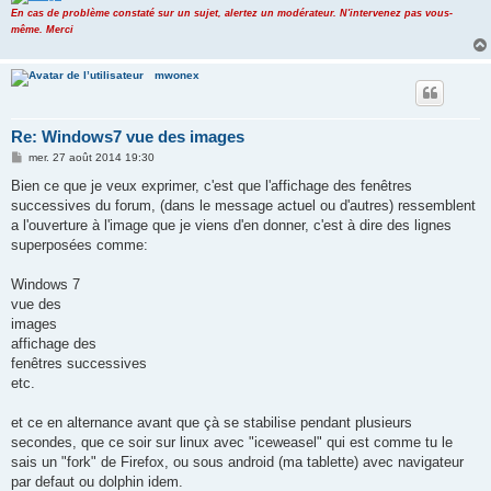
En cas de problème constaté sur un sujet, alertez un modérateur. N'intervenez pas vous-
même. Merci
mwonex
Re: Windows7 vue des images
M
mer. 27 août 2014 19:30
e
s
Bien ce que je veux exprimer, c'est que l'affichage des fenêtres
s
successives du forum, (dans le message actuel ou d'autres) ressemblent
a
g
a l'ouverture à l'image que je viens d'en donner, c'est à dire des lignes
e
superposées comme:
Windows 7
vue des
images
affichage des
fenêtres successives
etc.
et ce en alternance avant que çà se stabilise pendant plusieurs
secondes, que ce soir sur linux avec "iceweasel" qui est comme tu le
sais un "fork" de Firefox, ou sous android (ma tablette) avec navigateur
par defaut ou dolphin idem.