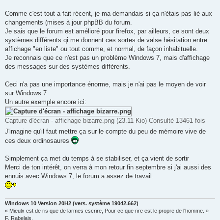
Comme c'est tout a fait récent, je ma demandais si ça n'étais pas lié aux
changements (mises à jour phpBB du forum.
Je sais que le forum est amélioré pour firefox, par ailleurs, ce sont deux
systèmes différents qi me donnent ces sortes de valse hésitation entre
affichage "en liste" ou tout comme, et normal, de façon inhabituelle.
Je reconnais que ce n'est pas un problème Windows 7, mais d'affichage
des messages sur des systèmes différents.
Ceci n'a pas une importance énorme, mais je n'ai pas le moyen de voir
sur Windows 7
Un autre exemple encore ici:
Capture d'écran - affichage bizarre.png (23.11 Kio) Consulté 13461 fois
J'imagine qu'il faut mettre ça sur le compte du peu de mémoire vive de
ces deux ordinosaures
Simplement ça met du temps à se stabiliser, et ça vient de sortir
Merci de ton intérêt, on verra à mon retour fin septembre si j'ai aussi des
ennuis avec Windows 7, le forum a assez de travail.
Windows 10 Version 20H2 (vers. système 19042.662)
« Mieulx est de ris que de larmes escrire, Pour ce que rire est le propre de l'homme. »
F. Rabelais.