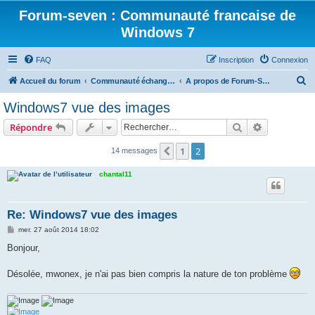
Forum-seven : Communauté francaise de
Windows 7
FAQ
Inscription
Connexion
R
Accueil du forum
Communauté échange Windows 7
A propos de Forum-Se7ven.com
e
Windows7 vue des images
c
Rechercher
Recherche 
Répondre
h
e
1
2
Précédent
14 messages
r
chantal11
c
h
Re: Windows7 vue des images
e
M
mer. 27 août 2014 18:02
r
e
s
Bonjour,
s
a
g
Désolée, mwonex, je n'ai pas bien compris la nature de ton problème
e