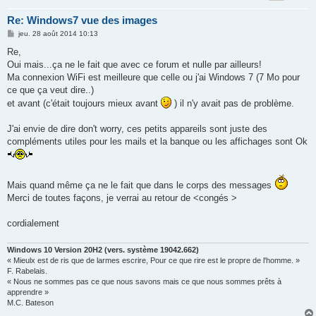
Re: Windows7 vue des images
M
jeu. 28 août 2014 10:13
e
s
Re,
s
Oui mais...ça ne le fait que avec ce forum et nulle par ailleurs!
a
g
Ma connexion WiFi est meilleure que celle ou j'ai Windows 7 (7 Mo pour
e
ce que ça veut dire..)
et avant (c'était toujours mieux avant
) il n'y avait pas de problème.
J'ai envie de dire don't worry, ces petits appareils sont juste des
compléments utiles pour les mails et la banque ou les affichages sont Ok
Mais quand même ça ne le fait que dans le corps des messages
Merci de toutes façons, je verrai au retour de <congés >
cordialement
Windows 10 Version 20H2 (vers. système 19042.662)
« Mieulx est de ris que de larmes escrire, Pour ce que rire est le propre de l'homme. »
F. Rabelais.
« Nous ne sommes pas ce que nous savons mais ce que nous sommes prêts à
apprendre »
M.C. Bateson