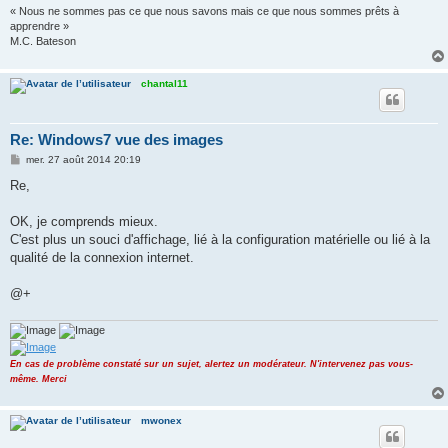
« Nous ne sommes pas ce que nous savons mais ce que nous sommes prêts à
apprendre »
M.C. Bateson
chantal11
Re: Windows7 vue des images
M
mer. 27 août 2014 20:19
e
s
Re,
s
a
g
OK, je comprends mieux.
e
C'est plus un souci d'affichage, lié à la configuration matérielle ou lié à la
qualité de la connexion internet.
@+
En cas de problème constaté sur un sujet, alertez un modérateur. N'intervenez pas vous-
même. Merci
mwonex