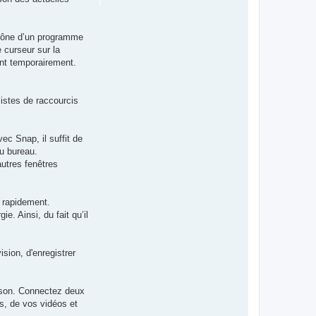
’icône d’un programme
 curseur sur la
ent temporairement.
listes de raccourcis
c Snap, il suffit de
du bureau.
autres fenêtres
s rapidement.
. Ainsi, du fait qu’il
sion, d'enregistrer
aison. Connectez deux
s, de vos vidéos et