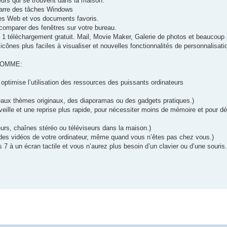
urs qui se trouvent dans la maison.
Barre des tâches Windows
es Web et vos documents favoris.
omparer des fenêtres sur votre bureau.
1 téléchargement gratuit. Mail, Movie Maker, Galerie de photos et beaucoup 
ônes plus faciles à visualiser et nouvelles fonctionnalités de personnalisati
COMME:
optimise l’utilisation des ressources des puissants ordinateurs
aux thèmes originaux, des diaporamas ou des gadgets pratiques.)
ille et une reprise plus rapide, pour nécessiter moins de mémoire et pour dé
eurs, chaînes stéréo ou téléviseurs dans la maison.)
t des vidéos de votre ordinateur, même quand vous n’êtes pas chez vous.)
 à un écran tactile et vous n’aurez plus besoin d’un clavier ou d’une souris.