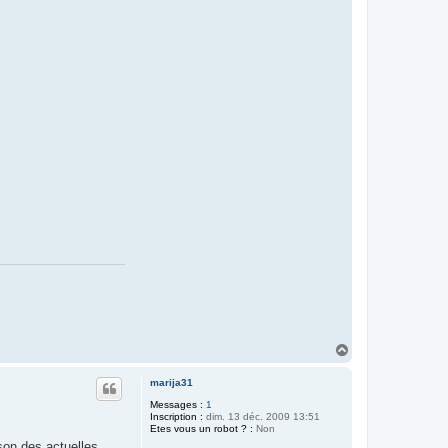
H
a
u
marija31
t
Messages :
1
Inscription :
dim. 13 déc. 2009 13:51
Etes vous un robot ? :
Non
son des actuelles