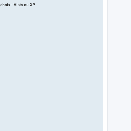
i
 choix : Vista ou XP.
m
s