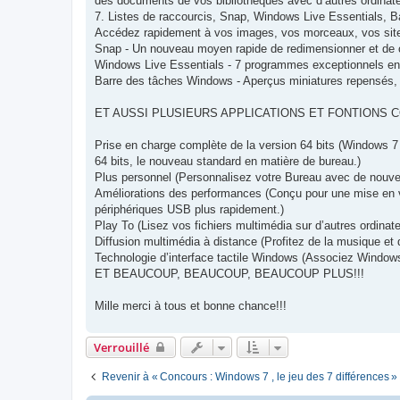
des documents de vos bibliothèques avec d’autres ordinate
7. Listes de raccourcis, Snap, Windows Live Essentials, 
Accédez rapidement à vos images, vos morceaux, vos sit
Snap - Un nouveau moyen rapide de redimensionner et de c
Windows Live Essentials - 7 programmes exceptionnels en 
Barre des tâches Windows - Aperçus miniatures repensés, ic
ET AUSSI PLUSIEURS APPLICATIONS ET FONTIONS 
Prise en charge complète de la version 64 bits (Windows 7 
64 bits, le nouveau standard en matière de bureau.)
Plus personnel (Personnalisez votre Bureau avec de nouve
Améliorations des performances (Conçu pour une mise en ve
périphériques USB plus rapidement.)
Play To (Lisez vos fichiers multimédia sur d’autres ordinat
Diffusion multimédia à distance (Profitez de la musique e
Technologie d’interface tactile Windows (Associez Windows 7
ET BEAUCOUP, BEAUCOUP, BEAUCOUP PLUS!!!
Mille merci à tous et bonne chance!!!
Verrouillé
Revenir à « Concours : Windows 7 , le jeu des 7 différences »