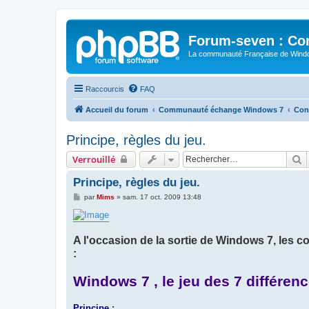
Forum-seven : Co
La communauté Française de Win
Raccourcis
FAQ
Accueil du forum
Communauté échange Windows 7
Conc
Principe, règles du jeu.
R
Verrouillé
Principe, règles du jeu.
M
par
Mims
»
sam. 17 oct. 2009 13:48
e
s
s
a
g
A l'occasion de la sortie de Windows 7, le
e
:
Windows 7 , le jeu des 7 différen
Principe
: