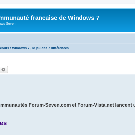
mmunauté francaise de Windows 7
dows Seven
ours : Windows 7 , le jeu des 7 différences
echercher
Recherche avancée
s communautés Forum-Seven.com et Forum-Vista.net lancent 
ces