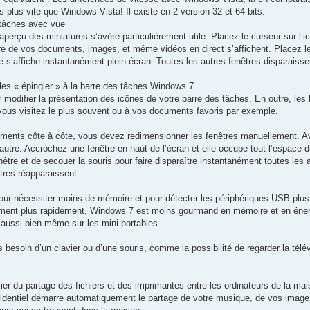
lus vite que Windows Vista! Il existe en 2 version 32 et 64 bits.
 tâches avec vue
aperçu des miniatures s’avère particulièrement utile. Placez le curseur sur l
e de vos documents, images, et même vidéos en direct s’affichent. Placez le
le s’affiche instantanément plein écran. Toutes les autres fenêtres disparaiss
es « épingler » à la barre des tâches Windows 7.
ur modifier la présentation des icônes de votre barre des tâches. En outre, les 
ous visitez le plus souvent ou à vos documents favoris par exemple.
ents côte à côte, vous devez redimensionner les fenêtres manuellement. Ave
 l’autre. Accrochez une fenêtre en haut de l’écran et elle occupe tout l’espace 
enêtre et de secouer la souris pour faire disparaître instantanément toutes les 
tres réapparaissent.
 pour nécessiter moins de mémoire et pour détecter les périphériques USB plu
ement plus rapidement, Windows 7 est moins gourmand en mémoire et en énergie
ussi bien même sur les mini-portables.
besoin d’un clavier ou d’une souris, comme la possibilité de regarder la télévi
ier du partage des fichiers et des imprimantes entre les ordinateurs de la m
identiel démarre automatiquement le partage de votre musique, de vos image