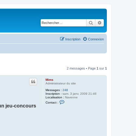
Rechercher
Recherche avancé
Inscription
Connexion
2 messages • Page
1
sur
1
Mims
Administrateur du site
Messages :
248
Inscription :
sam. 3 janv. 2009 21:46
Localisation :
Navenne
C
Contact :
o
un jeu-concours
n
t
a
c
t
e
r
M