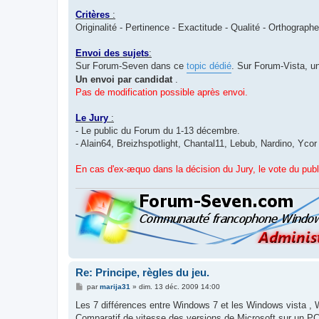
Critères
:
Originalité - Pertinence - Exactitude - Qualité - Orthographe
Envoi des sujets
:
Sur Forum-Seven dans ce
topic dédié
. Sur Forum-Vista, u
Un envoi par candidat
.
Pas de modification possible après envoi.
Le Jury
:
- Le public du Forum du 1-13 décembre.
- Alain64, Breizhspotlight, Chantal11, Lebub, Nardino, Ycor
En cas d'ex-æquo dans la décision du Jury, le vote du publ
Re: Principe, règles du jeu.
M
par
marija31
»
dim. 13 déc. 2009 14:00
e
s
Les 7 différences entre Windows 7 et les Windows vista , 
s
Comparatif de vitesse des versions de Microsoft sur un PC