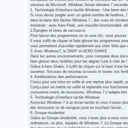
a
g
versions de Microsoft. Windows Seven démarre 7 secondes p
e
1. Technologie d’interface tactile Windows - Une barre des
Si vous devez jongler avec un grand nombre de fenêtres, l’
dans la barre des tâches Windows 7 ; des vues en miniatur
miniature : avec Aero Peek, une nouvelle fonctionnalité, el
2.Épingles et listes de raccourcis
Pour lancer des programmes en un seul clic, vous pouvez l
Il vous suffit de cliquer et faire glisser les programmes po
vous permettent d’accéder rapidement aux sites Web que v
3. Avec Windows7; le SNAP et AERO SHAKE
Dans les autres environnements, pour comparer deux docum
faire glisser deux fenêtres pour les aligner l’une à côté de
Grâce à Aero Shake, il suffit de cliquer sur le haut d’une f
ouvertes. Secouez de nouveau la souris et toutes vos fenê
4. Améliorations des performances
Conçu pour une mise en veille et une reprise plus rapide,
Conçu pour se mettre en veille et reprendre son fonctionn
consomme moins de ressources, Windows 7 s’adapte très a
5. Technologie d’interface tactile Windows
Associez Windows 7 à un écran tactile et vous n’aurez plus 
des émissions ou de naviguer juste en touchant l'écran...
6. Groupe résidentiel
Grâce au Groupe résidentiel, vous n’avez plus à vous souc
ordinateurs, ou plus, équipés de Windows 7. Le Groupe rés