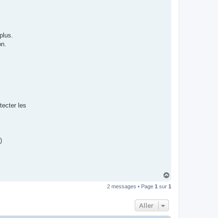
plus.
on.
tecter les
)
H
a
2 messages • Page
1
sur
1
u
t
Aller