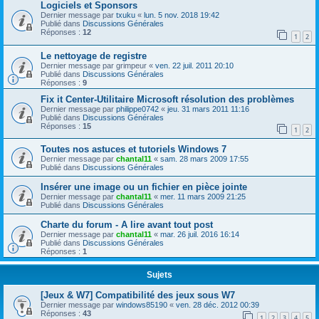
Logiciels et Sponsors
Dernier message par
txuku
«
lun. 5 nov. 2018 19:42
Publié dans
Discussions Générales
Réponses :
12
1
2
Le nettoyage de registre
Dernier message par
grimpeur
«
ven. 22 juil. 2011 20:10
Publié dans
Discussions Générales
Réponses :
9
Fix it Center-Utilitaire Microsoft résolution des problèmes
Dernier message par
philippe0742
«
jeu. 31 mars 2011 11:16
Publié dans
Discussions Générales
Réponses :
15
1
2
Toutes nos astuces et tutoriels Windows 7
Dernier message par
chantal11
«
sam. 28 mars 2009 17:55
Publié dans
Discussions Générales
Insérer une image ou un fichier en pièce jointe
Dernier message par
chantal11
«
mer. 11 mars 2009 21:25
Publié dans
Discussions Générales
Charte du forum - A lire avant tout post
Dernier message par
chantal11
«
mar. 26 juil. 2016 16:14
Publié dans
Discussions Générales
Réponses :
1
Sujets
[Jeux & W7] Compatibilité des jeux sous W7
Dernier message par
windows85190
«
ven. 28 déc. 2012 00:39
Réponses :
43
1
2
3
4
5