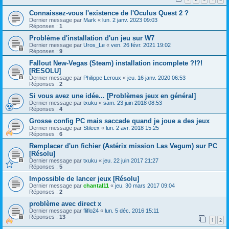
Connaissez-vous l'existence de l'Oculus Quest 2 ?
Dernier message par
Mark
«
lun. 2 janv. 2023 09:03
Réponses :
1
Problème d'installation d'un jeu sur W7
Dernier message par
Uros_Le
«
ven. 26 févr. 2021 19:02
Réponses :
9
Fallout New-Vegas (Steam) installation incomplete ?!?!
[RESOLU]
Dernier message par
Philippe Leroux
«
jeu. 16 janv. 2020 06:53
Réponses :
2
Si vous avez une idée... [Problèmes jeux en général]
Dernier message par
txuku
«
sam. 23 juin 2018 08:53
Réponses :
4
Grosse config PC mais saccade quand je joue a des jeux
Dernier message par
Stileex
«
lun. 2 avr. 2018 15:25
Réponses :
6
Remplacer d'un fichier (Astérix mission Las Vegum) sur PC
[Résolu]
Dernier message par
txuku
«
jeu. 22 juin 2017 21:27
Réponses :
5
Impossible de lancer jeux [Résolu]
Dernier message par
chantal11
«
jeu. 30 mars 2017 09:04
Réponses :
2
problème avec direct x
Dernier message par
fliflo24
«
lun. 5 déc. 2016 15:11
Réponses :
13
1
2