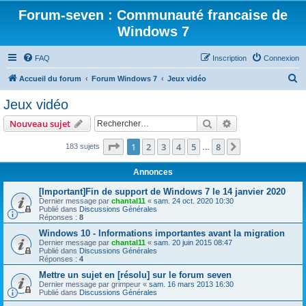
Forum-seven : Communauté francaise de
Windows 7
FAQ
Inscription
Connexion
R
Accueil du forum
Forum Windows 7
Jeux vidéo
e
Jeux vidéo
c
Rechercher
Recherche avanc
Nouveau sujet
h
e
Page
1
sur
8
1
2
3
4
5
8
Suivant
183 sujets
…
r
Annonces
c
[Important]Fin de support de Windows 7 le 14 janvier 2020
h
Dernier message par
chantal11
«
sam. 24 oct. 2020 10:30
Publié dans
Discussions Générales
e
Réponses :
8
r
Windows 10 - Informations importantes avant la migration
Dernier message par
chantal11
«
sam. 20 juin 2015 08:47
Publié dans
Discussions Générales
Réponses :
4
Mettre un sujet en [résolu] sur le forum seven
Dernier message par
grimpeur
«
sam. 16 mars 2013 16:30
Publié dans
Discussions Générales