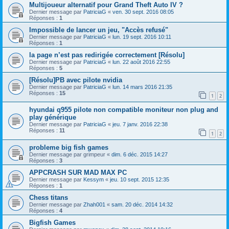
Multijoueur alternatif pour Grand Theft Auto IV ?
Dernier message par
PatriciaG
«
ven. 30 sept. 2016 08:05
Réponses :
1
Impossible de lancer un jeu, "Accès refusé"
Dernier message par
PatriciaG
«
lun. 19 sept. 2016 10:11
Réponses :
1
la page n’est pas redirigée correctement [Résolu]
Dernier message par
PatriciaG
«
lun. 22 août 2016 22:55
Réponses :
5
[Résolu]PB avec pilote nvidia
Dernier message par
PatriciaG
«
lun. 14 mars 2016 21:35
Réponses :
15
1
2
hyundai q955 pilote non compatible moniteur non plug and
play générique
Dernier message par
PatriciaG
«
jeu. 7 janv. 2016 22:38
Réponses :
11
1
2
probleme big fish games
Dernier message par
grimpeur
«
dim. 6 déc. 2015 14:27
Réponses :
3
APPCRASH SUR MAD MAX PC
Dernier message par
Kessym
«
jeu. 10 sept. 2015 12:35
Réponses :
1
Chess titans
Dernier message par
Zhah001
«
sam. 20 déc. 2014 14:32
Réponses :
4
Bigfish Games