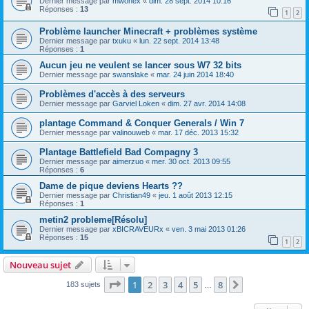
Dernier message par
mwonex
«
dim. 28 sept. 2014 10:16
Réponses :
13
1
2
Problème launcher Minecraft + problèmes système
Dernier message par
txuku
«
lun. 22 sept. 2014 13:48
Réponses :
1
Aucun jeu ne veulent se lancer sous W7 32 bits
Dernier message par
swanslake
«
mar. 24 juin 2014 18:40
Problèmes d'accès à des serveurs
Dernier message par
Garviel Loken
«
dim. 27 avr. 2014 14:08
plantage Command & Conquer Generals / Win 7
Dernier message par
valinouweb
«
mar. 17 déc. 2013 15:32
Plantage Battlefield Bad Compagny 3
Dernier message par
aimerzuo
«
mer. 30 oct. 2013 09:55
Réponses :
6
Dame de pique deviens Hearts ??
Dernier message par
Christian49
«
jeu. 1 août 2013 12:15
Réponses :
1
metin2 probleme[Résolu]
Dernier message par
xBICRAVEURx
«
ven. 3 mai 2013 01:26
Réponses :
15
1
2
Nouveau sujet
Page
1
sur
8
1
2
3
4
5
8
Suivant
183 sujets
…