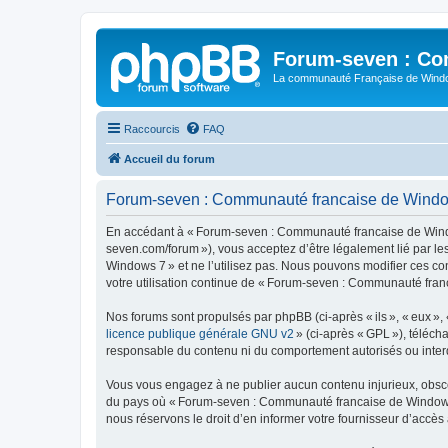
Forum-seven : Co
La communauté Française de Win
Raccourcis
FAQ
Accueil du forum
Forum-seven : Communauté francaise de Windows
En accédant à « Forum-seven : Communauté francaise de Window
seven.com/forum »), vous acceptez d’être légalement lié par l
Windows 7 » et ne l’utilisez pas. Nous pouvons modifier ces co
votre utilisation continue de « Forum-seven : Communauté fran
Nos forums sont propulsés par phpBB (ci-après « ils », « eux »,
licence publique générale GNU v2
» (ci-après « GPL »), téléc
responsable du contenu ni du comportement autorisés ou interdi
Vous vous engagez à ne publier aucun contenu injurieux, obscène,
du pays où « Forum-seven : Communauté francaise de Windows 7 
nous réservons le droit d’en informer votre fournisseur d’accès à