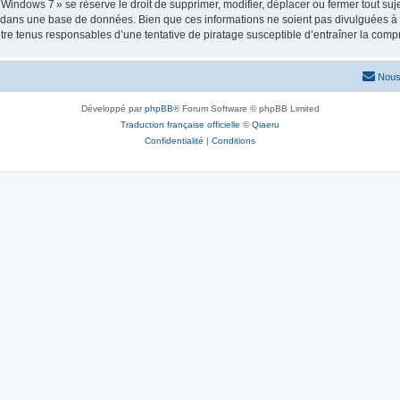
ows 7 » se réserve le droit de supprimer, modifier, déplacer ou fermer tout sujet à
e dans une base de données. Bien que ces informations ne soient pas divulguées à 
e tenus responsables d’une tentative de piratage susceptible d’entraîner la com
Nous
Développé par
phpBB
® Forum Software © phpBB Limited
Traduction française officielle
©
Qiaeru
Confidentialité
|
Conditions