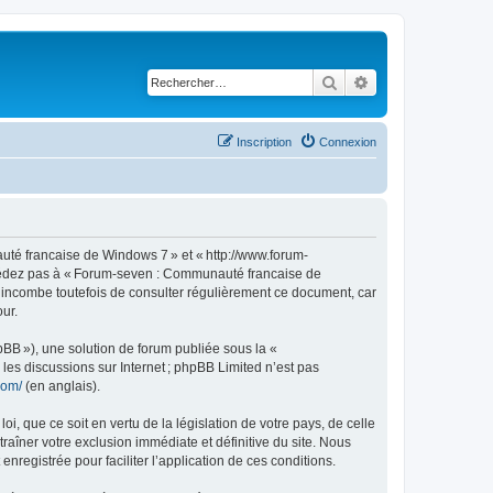
Rechercher
Recherche avancé
Inscription
Connexion
té francaise de Windows 7 » et « http://www.forum-
accédez pas à « Forum-seven : Communauté francaise de
s incombe toutefois de consulter régulièrement ce document, car
ur.
pBB »), une solution de forum publiée sous la «
r les discussions sur Internet ; phpBB Limited n’est pas
com/
(en anglais).
, que ce soit en vertu de la législation de votre pays, de celle
îner votre exclusion immédiate et définitive du site. Nous
enregistrée pour faciliter l’application de ces conditions.