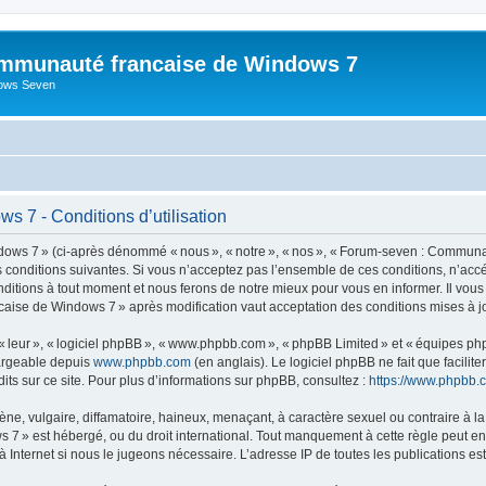
mmunauté francaise de Windows 7
dows Seven
 7 - Conditions d’utilisation
s 7 » (ci-après dénommé « nous », « notre », « nos », « Forum-seven : Communau
es conditions suivantes. Si vous n’acceptez pas l’ensemble de ces conditions, n’
nditions à tout moment et nous ferons de notre mieux pour vous en informer. Il vou
caise de Windows 7 » après modification vaut acceptation des conditions mises à jo
 « leur », « logiciel phpBB », « www.phpbb.com », « phpBB Limited » et « équipes ph
hargeable depuis
www.phpbb.com
(en anglais). Le logiciel phpBB ne fait que facilite
ts sur ce site. Pour plus d’informations sur phpBB, consultez :
https://www.phpbb.
 vulgaire, diffamatoire, haineux, menaçant, à caractère sexuel ou contraire à la loi
» est hébergé, ou du droit international. Tout manquement à cette règle peut entra
 Internet si nous le jugeons nécessaire. L’adresse IP de toutes les publications est 