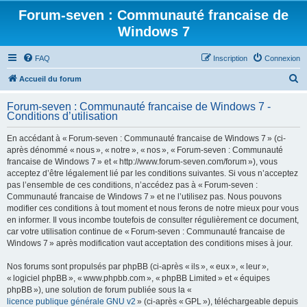
Forum-seven : Communauté francaise de
Windows 7
FAQ
Inscription
Connexion
R
Accueil du forum
e
Forum-seven : Communauté francaise de Windows 7 -
c
Conditions d’utilisation
h
En accédant à « Forum-seven : Communauté francaise de Windows 7 » (ci-
e
après dénommé « nous », « notre », « nos », « Forum-seven : Communauté
r
francaise de Windows 7 » et « http://www.forum-seven.com/forum »), vous
acceptez d’être légalement lié par les conditions suivantes. Si vous n’acceptez
c
pas l’ensemble de ces conditions, n’accédez pas à « Forum-seven :
h
Communauté francaise de Windows 7 » et ne l’utilisez pas. Nous pouvons
modifier ces conditions à tout moment et nous ferons de notre mieux pour vous
e
en informer. Il vous incombe toutefois de consulter régulièrement ce document,
r
car votre utilisation continue de « Forum-seven : Communauté francaise de
Windows 7 » après modification vaut acceptation des conditions mises à jour.
Nos forums sont propulsés par phpBB (ci-après « ils », « eux », « leur »,
« logiciel phpBB », « www.phpbb.com », « phpBB Limited » et « équipes
phpBB »), une solution de forum publiée sous la «
licence publique générale GNU v2
» (ci-après « GPL »), téléchargeable depuis