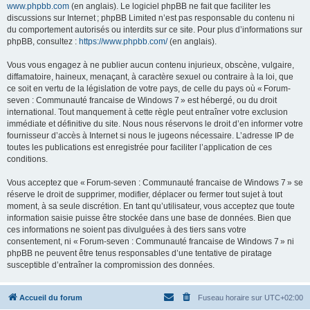
www.phpbb.com
(en anglais). Le logiciel phpBB ne fait que faciliter les
discussions sur Internet ; phpBB Limited n’est pas responsable du contenu ni
du comportement autorisés ou interdits sur ce site. Pour plus d’informations sur
phpBB, consultez :
https://www.phpbb.com/
(en anglais).
Vous vous engagez à ne publier aucun contenu injurieux, obscène, vulgaire,
diffamatoire, haineux, menaçant, à caractère sexuel ou contraire à la loi, que
ce soit en vertu de la législation de votre pays, de celle du pays où « Forum-
seven : Communauté francaise de Windows 7 » est hébergé, ou du droit
international. Tout manquement à cette règle peut entraîner votre exclusion
immédiate et définitive du site. Nous nous réservons le droit d’en informer votre
fournisseur d’accès à Internet si nous le jugeons nécessaire. L’adresse IP de
toutes les publications est enregistrée pour faciliter l’application de ces
conditions.
Vous acceptez que « Forum-seven : Communauté francaise de Windows 7 » se
réserve le droit de supprimer, modifier, déplacer ou fermer tout sujet à tout
moment, à sa seule discrétion. En tant qu’utilisateur, vous acceptez que toute
information saisie puisse être stockée dans une base de données. Bien que
ces informations ne soient pas divulguées à des tiers sans votre
consentement, ni « Forum-seven : Communauté francaise de Windows 7 » ni
phpBB ne peuvent être tenus responsables d’une tentative de piratage
susceptible d’entraîner la compromission des données.
Accueil du forum
Fuseau horaire sur
UTC+02:00