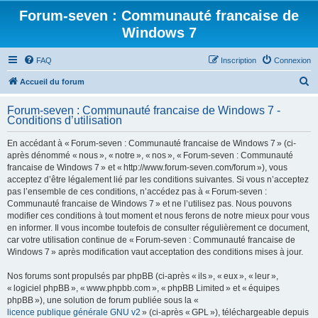
Forum-seven : Communauté francaise de
Windows 7
FAQ
Inscription
Connexion
R
Accueil du forum
e
Forum-seven : Communauté francaise de Windows 7 -
c
Conditions d’utilisation
h
En accédant à « Forum-seven : Communauté francaise de Windows 7 » (ci-
e
après dénommé « nous », « notre », « nos », « Forum-seven : Communauté
r
francaise de Windows 7 » et « http://www.forum-seven.com/forum »), vous
acceptez d’être légalement lié par les conditions suivantes. Si vous n’acceptez
c
pas l’ensemble de ces conditions, n’accédez pas à « Forum-seven :
h
Communauté francaise de Windows 7 » et ne l’utilisez pas. Nous pouvons
modifier ces conditions à tout moment et nous ferons de notre mieux pour vous
e
en informer. Il vous incombe toutefois de consulter régulièrement ce document,
r
car votre utilisation continue de « Forum-seven : Communauté francaise de
Windows 7 » après modification vaut acceptation des conditions mises à jour.
Nos forums sont propulsés par phpBB (ci-après « ils », « eux », « leur »,
« logiciel phpBB », « www.phpbb.com », « phpBB Limited » et « équipes
phpBB »), une solution de forum publiée sous la «
licence publique générale GNU v2
» (ci-après « GPL »), téléchargeable depuis