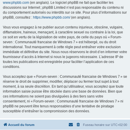
www.phpbb.com
(en anglais). Le logiciel phpBB ne fait que faciliter les
discussions sur Internet ; phpBB Limited n’est pas responsable du contenu ni
du comportement autorisés ou interdits sur ce site. Pour plus d’informations sur
phpBB, consultez :
https://www.phpbb.com/
(en anglais).
Vous vous engagez à ne publier aucun contenu injurieux, obscène, vulgaire,
diffamatoire, haineux, menaçant, à caractère sexuel ou contraire à la loi, que
ce soit en vertu de la législation de votre pays, de celle du pays où « Forum-
seven : Communauté francaise de Windows 7 » est hébergé, ou du droit
international. Tout manquement à cette règle peut entraîner votre exclusion
immédiate et définitive du site. Nous nous réservons le droit d’en informer votre
fournisseur d’accès à Internet si nous le jugeons nécessaire. L’adresse IP de
toutes les publications est enregistrée pour faciliter l’application de ces
conditions.
Vous acceptez que « Forum-seven : Communauté francaise de Windows 7 » se
réserve le droit de supprimer, modifier, déplacer ou fermer tout sujet à tout
moment, à sa seule discrétion. En tant qu’utilisateur, vous acceptez que toute
information saisie puisse être stockée dans une base de données. Bien que
ces informations ne soient pas divulguées à des tiers sans votre
consentement, ni « Forum-seven : Communauté francaise de Windows 7 » ni
phpBB ne peuvent être tenus responsables d’une tentative de piratage
susceptible d’entraîner la compromission des données.
Accueil du forum
Fuseau horaire sur
UTC+02:00