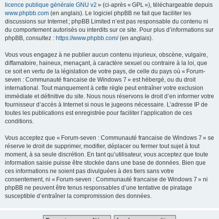
licence publique générale GNU v2
» (ci-après « GPL »), téléchargeable depuis
www.phpbb.com
(en anglais). Le logiciel phpBB ne fait que faciliter les
discussions sur Internet ; phpBB Limited n’est pas responsable du contenu ni
du comportement autorisés ou interdits sur ce site. Pour plus d’informations sur
phpBB, consultez :
https://www.phpbb.com/
(en anglais).
Vous vous engagez à ne publier aucun contenu injurieux, obscène, vulgaire,
diffamatoire, haineux, menaçant, à caractère sexuel ou contraire à la loi, que
ce soit en vertu de la législation de votre pays, de celle du pays où « Forum-
seven : Communauté francaise de Windows 7 » est hébergé, ou du droit
international. Tout manquement à cette règle peut entraîner votre exclusion
immédiate et définitive du site. Nous nous réservons le droit d’en informer votre
fournisseur d’accès à Internet si nous le jugeons nécessaire. L’adresse IP de
toutes les publications est enregistrée pour faciliter l’application de ces
conditions.
Vous acceptez que « Forum-seven : Communauté francaise de Windows 7 » se
réserve le droit de supprimer, modifier, déplacer ou fermer tout sujet à tout
moment, à sa seule discrétion. En tant qu’utilisateur, vous acceptez que toute
information saisie puisse être stockée dans une base de données. Bien que
ces informations ne soient pas divulguées à des tiers sans votre
consentement, ni « Forum-seven : Communauté francaise de Windows 7 » ni
phpBB ne peuvent être tenus responsables d’une tentative de piratage
susceptible d’entraîner la compromission des données.