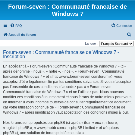
Forum-seven : Communauté francaise de
Windows 7
FAQ
Connexion
R
Accueil du forum
e
Langue :
c
Forum-seven : Communauté francaise de Windows 7 -
Inscription
h
e
En accédant à « Forum-seven : Communauté francaise de Windows 7 » (ci-
r
après dénommé « nous », « notre », « nos », « Forum-seven : Communauté
francaise de Windows 7 » et « http://www.forum-seven.com/forum »), vous
c
acceptez d’être légalement lié par les conditions suivantes. Si vous n’acceptez
h
pas l’ensemble de ces conditions, n’accédez pas à « Forum-seven :
Communauté francaise de Windows 7 » et ne l’utilisez pas. Nous pouvons
e
modifier ces conditions à tout moment et nous ferons de notre mieux pour vous
r
en informer. Il vous incombe toutefois de consulter régulièrement ce document,
car votre utilisation continue de « Forum-seven : Communauté francaise de
Windows 7 » après modification vaut acceptation des conditions mises à jour.
Nos forums sont propulsés par phpBB (ci-après « ils », « eux », « leur »,
« logiciel phpBB », « www.phpbb.com », « phpBB Limited » et « équipes
phpBB »), une solution de forum publiée sous la «