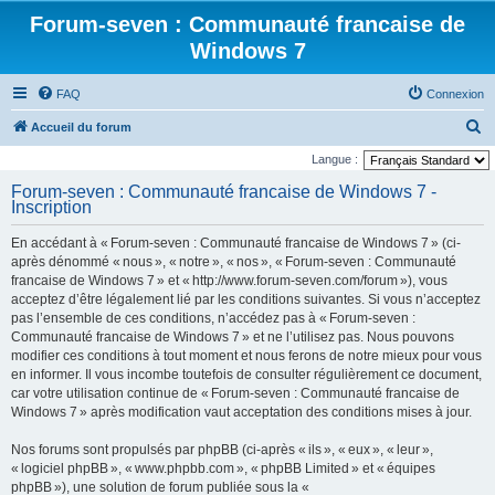
Forum-seven : Communauté francaise de
Windows 7
FAQ
Connexion
R
Accueil du forum
e
Langue :
c
Forum-seven : Communauté francaise de Windows 7 -
Inscription
h
e
En accédant à « Forum-seven : Communauté francaise de Windows 7 » (ci-
r
après dénommé « nous », « notre », « nos », « Forum-seven : Communauté
francaise de Windows 7 » et « http://www.forum-seven.com/forum »), vous
c
acceptez d’être légalement lié par les conditions suivantes. Si vous n’acceptez
h
pas l’ensemble de ces conditions, n’accédez pas à « Forum-seven :
Communauté francaise de Windows 7 » et ne l’utilisez pas. Nous pouvons
e
modifier ces conditions à tout moment et nous ferons de notre mieux pour vous
r
en informer. Il vous incombe toutefois de consulter régulièrement ce document,
car votre utilisation continue de « Forum-seven : Communauté francaise de
Windows 7 » après modification vaut acceptation des conditions mises à jour.
Nos forums sont propulsés par phpBB (ci-après « ils », « eux », « leur »,
« logiciel phpBB », « www.phpbb.com », « phpBB Limited » et « équipes
phpBB »), une solution de forum publiée sous la «