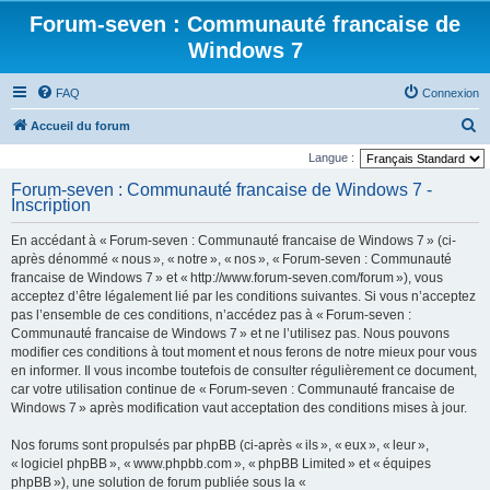
Forum-seven : Communauté francaise de
Windows 7
FAQ
Connexion
R
Accueil du forum
e
Langue :
c
Forum-seven : Communauté francaise de Windows 7 -
Inscription
h
e
En accédant à « Forum-seven : Communauté francaise de Windows 7 » (ci-
r
après dénommé « nous », « notre », « nos », « Forum-seven : Communauté
francaise de Windows 7 » et « http://www.forum-seven.com/forum »), vous
c
acceptez d’être légalement lié par les conditions suivantes. Si vous n’acceptez
h
pas l’ensemble de ces conditions, n’accédez pas à « Forum-seven :
Communauté francaise de Windows 7 » et ne l’utilisez pas. Nous pouvons
e
modifier ces conditions à tout moment et nous ferons de notre mieux pour vous
r
en informer. Il vous incombe toutefois de consulter régulièrement ce document,
car votre utilisation continue de « Forum-seven : Communauté francaise de
Windows 7 » après modification vaut acceptation des conditions mises à jour.
Nos forums sont propulsés par phpBB (ci-après « ils », « eux », « leur »,
« logiciel phpBB », « www.phpbb.com », « phpBB Limited » et « équipes
phpBB »), une solution de forum publiée sous la «