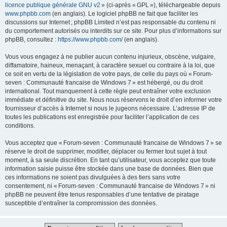
licence publique générale GNU v2
» (ci-après « GPL »), téléchargeable depuis
www.phpbb.com
(en anglais). Le logiciel phpBB ne fait que faciliter les
discussions sur Internet ; phpBB Limited n’est pas responsable du contenu ni
du comportement autorisés ou interdits sur ce site. Pour plus d’informations sur
phpBB, consultez :
https://www.phpbb.com/
(en anglais).
Vous vous engagez à ne publier aucun contenu injurieux, obscène, vulgaire,
diffamatoire, haineux, menaçant, à caractère sexuel ou contraire à la loi, que
ce soit en vertu de la législation de votre pays, de celle du pays où « Forum-
seven : Communauté francaise de Windows 7 » est hébergé, ou du droit
international. Tout manquement à cette règle peut entraîner votre exclusion
immédiate et définitive du site. Nous nous réservons le droit d’en informer votre
fournisseur d’accès à Internet si nous le jugeons nécessaire. L’adresse IP de
toutes les publications est enregistrée pour faciliter l’application de ces
conditions.
Vous acceptez que « Forum-seven : Communauté francaise de Windows 7 » se
réserve le droit de supprimer, modifier, déplacer ou fermer tout sujet à tout
moment, à sa seule discrétion. En tant qu’utilisateur, vous acceptez que toute
information saisie puisse être stockée dans une base de données. Bien que
ces informations ne soient pas divulguées à des tiers sans votre
consentement, ni « Forum-seven : Communauté francaise de Windows 7 » ni
phpBB ne peuvent être tenus responsables d’une tentative de piratage
susceptible d’entraîner la compromission des données.