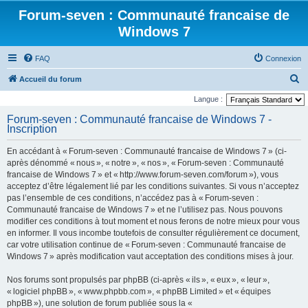
Forum-seven : Communauté francaise de
Windows 7
FAQ
Connexion
R
Accueil du forum
e
Langue :
c
Forum-seven : Communauté francaise de Windows 7 -
Inscription
h
e
En accédant à « Forum-seven : Communauté francaise de Windows 7 » (ci-
r
après dénommé « nous », « notre », « nos », « Forum-seven : Communauté
francaise de Windows 7 » et « http://www.forum-seven.com/forum »), vous
c
acceptez d’être légalement lié par les conditions suivantes. Si vous n’acceptez
h
pas l’ensemble de ces conditions, n’accédez pas à « Forum-seven :
Communauté francaise de Windows 7 » et ne l’utilisez pas. Nous pouvons
e
modifier ces conditions à tout moment et nous ferons de notre mieux pour vous
r
en informer. Il vous incombe toutefois de consulter régulièrement ce document,
car votre utilisation continue de « Forum-seven : Communauté francaise de
Windows 7 » après modification vaut acceptation des conditions mises à jour.
Nos forums sont propulsés par phpBB (ci-après « ils », « eux », « leur »,
« logiciel phpBB », « www.phpbb.com », « phpBB Limited » et « équipes
phpBB »), une solution de forum publiée sous la «