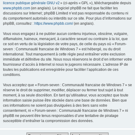
licence publique générale GNU v2
» (ci-après « GPL »), téléchargeable depuis
www.phpbb.com
(en anglais). Le logiciel phpBB ne fait que faciliter les
discussions sur Internet ; phpBB Limited n’est pas responsable du contenu ni
du comportement autorisés ou interdits sur ce site. Pour plus d’informations sur
phpBB, consultez :
https://www.phpbb.com/
(en anglais).
Vous vous engagez à ne publier aucun contenu injurieux, obscène, vulgaire,
diffamatoire, haineux, menaçant, à caractère sexuel ou contraire à la loi, que
ce soit en vertu de la législation de votre pays, de celle du pays où « Forum-
seven : Communauté francaise de Windows 7 » est hébergé, ou du droit
international. Tout manquement à cette règle peut entraîner votre exclusion
immédiate et définitive du site. Nous nous réservons le droit d’en informer votre
fournisseur d’accès à Internet si nous le jugeons nécessaire. L’adresse IP de
toutes les publications est enregistrée pour faciliter l’application de ces
conditions.
Vous acceptez que « Forum-seven : Communauté francaise de Windows 7 » se
réserve le droit de supprimer, modifier, déplacer ou fermer tout sujet à tout
moment, à sa seule discrétion. En tant qu’utilisateur, vous acceptez que toute
information saisie puisse être stockée dans une base de données. Bien que
ces informations ne soient pas divulguées à des tiers sans votre
consentement, ni « Forum-seven : Communauté francaise de Windows 7 » ni
phpBB ne peuvent être tenus responsables d’une tentative de piratage
susceptible d’entraîner la compromission des données.