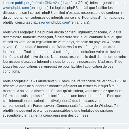
licence publique générale GNU v2
» (ci-après « GPL »), téléchargeable depuis
www.phpbb.com
(en anglais). Le logiciel phpBB ne fait que faciliter les
discussions sur Internet ; phpBB Limited n’est pas responsable du contenu ni
du comportement autorisés ou interdits sur ce site. Pour plus d’informations sur
phpBB, consultez :
https://www.phpbb.com/
(en anglais).
Vous vous engagez à ne publier aucun contenu injurieux, obscène, vulgaire,
diffamatoire, haineux, menaçant, à caractère sexuel ou contraire à la loi, que
ce soit en vertu de la législation de votre pays, de celle du pays où « Forum-
seven : Communauté francaise de Windows 7 » est hébergé, ou du droit
international. Tout manquement à cette règle peut entraîner votre exclusion
immédiate et définitive du site. Nous nous réservons le droit d’en informer votre
fournisseur d’accès à Internet si nous le jugeons nécessaire. L’adresse IP de
toutes les publications est enregistrée pour faciliter l’application de ces
conditions.
Vous acceptez que « Forum-seven : Communauté francaise de Windows 7 » se
réserve le droit de supprimer, modifier, déplacer ou fermer tout sujet à tout
moment, à sa seule discrétion. En tant qu’utilisateur, vous acceptez que toute
information saisie puisse être stockée dans une base de données. Bien que
ces informations ne soient pas divulguées à des tiers sans votre
consentement, ni « Forum-seven : Communauté francaise de Windows 7 » ni
phpBB ne peuvent être tenus responsables d’une tentative de piratage
susceptible d’entraîner la compromission des données.