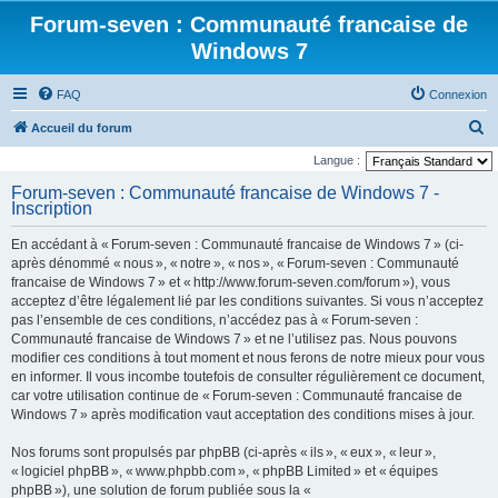
Forum-seven : Communauté francaise de
Windows 7
FAQ
Connexion
R
Accueil du forum
e
Langue :
c
Forum-seven : Communauté francaise de Windows 7 -
Inscription
h
e
En accédant à « Forum-seven : Communauté francaise de Windows 7 » (ci-
r
après dénommé « nous », « notre », « nos », « Forum-seven : Communauté
francaise de Windows 7 » et « http://www.forum-seven.com/forum »), vous
c
acceptez d’être légalement lié par les conditions suivantes. Si vous n’acceptez
h
pas l’ensemble de ces conditions, n’accédez pas à « Forum-seven :
Communauté francaise de Windows 7 » et ne l’utilisez pas. Nous pouvons
e
modifier ces conditions à tout moment et nous ferons de notre mieux pour vous
r
en informer. Il vous incombe toutefois de consulter régulièrement ce document,
car votre utilisation continue de « Forum-seven : Communauté francaise de
Windows 7 » après modification vaut acceptation des conditions mises à jour.
Nos forums sont propulsés par phpBB (ci-après « ils », « eux », « leur »,
« logiciel phpBB », « www.phpbb.com », « phpBB Limited » et « équipes
phpBB »), une solution de forum publiée sous la «