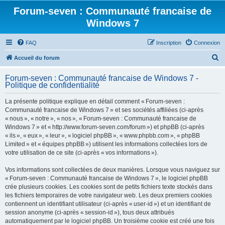
Forum-seven : Communauté francaise de
Windows 7
FAQ
Inscription
Connexion
R
Accueil du forum
e
Forum-seven : Communauté francaise de Windows 7 -
c
Politique de confidentialité
h
La présente politique explique en détail comment « Forum-seven :
e
Communauté francaise de Windows 7 » et ses sociétés affiliées (ci-après
r
« nous », « notre », « nos », « Forum-seven : Communauté francaise de
Windows 7 » et « http://www.forum-seven.com/forum ») et phpBB (ci-après
c
« ils », « eux », « leur », « logiciel phpBB », « www.phpbb.com », « phpBB
h
Limited » et « équipes phpBB ») utilisent les informations collectées lors de
votre utilisation de ce site (ci-après « vos informations »).
e
r
Vos informations sont collectées de deux manières. Lorsque vous naviguez sur
« Forum-seven : Communauté francaise de Windows 7 », le logiciel phpBB
crée plusieurs cookies. Les cookies sont de petits fichiers texte stockés dans
les fichiers temporaires de votre navigateur web. Les deux premiers cookies
contiennent un identifiant utilisateur (ci-après « user-id ») et un identifiant de
session anonyme (ci-après « session-id »), tous deux attribués
automatiquement par le logiciel phpBB. Un troisième cookie est créé une fois