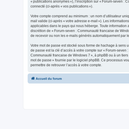
« publications anonymes »), l’inscription sur « Forum-seven : 
connecté (ci-après « vos publications »).
Votre compte comprend au minimum : un nom d’utilisateur unique
mail valide (ci-après « votre adresse e-mail »). Les informati
applicables dans le pays qui nous héberge. Toute information aut
discrétion de « Forum-seven : Communauté francaise de Window
de recevoir ou non les e-mails générés automatiquement par le
Votre mot de passe est stocké sous forme de hachage à sens un
de passe est la clé d’accès à votre compte sur « Forum-seven :
Communauté francaise de Windows 7 », à phpBB ou à un tiers ne
mot de passe » fournie par le logiciel phpBB. Ce processus vou
permettre de retrouver l’accès à votre compte.
Accueil du forum