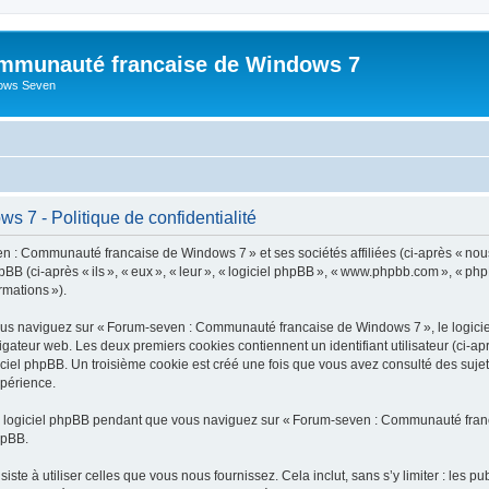
mmunauté francaise de Windows 7
dows Seven
7 - Politique de confidentialité
n : Communauté francaise de Windows 7 » et ses sociétés affiliées (ci-après « nou
B (ci-après « ils », « eux », « leur », « logiciel phpBB », « www.phpbb.com », « php
ormations »).
us naviguez sur « Forum-seven : Communauté francaise de Windows 7 », le logiciel
vigateur web. Les deux premiers cookies contiennent un identifiant utilisateur (ci-ap
ogiciel phpBB. Un troisième cookie est créé une fois que vous avez consulté des s
xpérience.
u logiciel phpBB pendant que vous naviguez sur « Forum-seven : Communauté franca
hpBB.
e à utiliser celles que vous nous fournissez. Cela inclut, sans s’y limiter : les pu