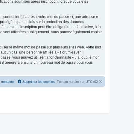
lications soumises après inscription, lorsque vous êtes
s connecter (ci-après « votre mot de passe »), une adresse e-
protégées par les lois sur la protection des données
lors de l’inscription peut être obligatoire ou facultative, à la
te sont affichées publiquement. Vous pouvez également choisir
liser le même mot de passe sur plusieurs sites web. Votre mot
 aucun cas, une personne affiliée à « Forum-seven :
se, vous pouvez utiliser la fonctionnalité « J’ai oublié mon
 phpBB générera ensuite un nouveau mot de passe pour vous
 contacter
Supprimer les cookies
Fuseau horaire sur
UTC+02:00