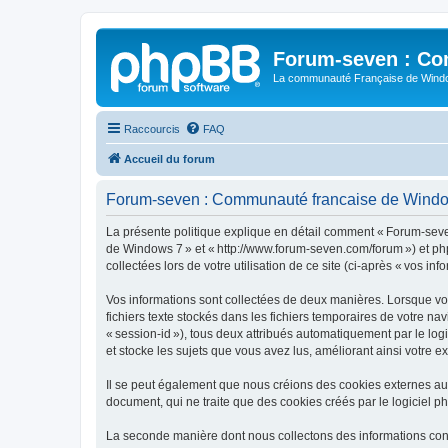
Forum-seven : Co
La communauté Française de Win
Raccourcis
FAQ
Accueil du forum
Forum-seven : Communauté francaise de Windows 
La présente politique explique en détail comment « Forum-seve
de Windows 7 » et « http://www.forum-seven.com/forum ») et phpB
collectées lors de votre utilisation de ce site (ci-après « vos inf
Vos informations sont collectées de deux manières. Lorsque vo
fichiers texte stockés dans les fichiers temporaires de votre na
« session-id »), tous deux attribués automatiquement par le l
et stocke les sujets que vous avez lus, améliorant ainsi votre e
Il se peut également que nous créions des cookies externes a
document, qui ne traite que des cookies créés par le logiciel p
La seconde manière dont nous collectons des informations consist