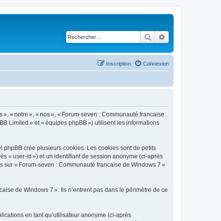
Rechercher
Recherche avancé
Inscription
Connexion
s », « notre », « nos », « Forum-seven : Communauté francaise
BB Limited » et « équipes phpBB ») utilisent les informations
 phpBB crée plusieurs cookies. Les cookies sont de petits
rès « user-id ») et un identifiant de session anonyme (ci-après
ujets sur « Forum-seven : Communauté francaise de Windows 7 »
ise de Windows 7 ». Ils n’entrent pas dans le périmètre de ce
blications en tant qu’utilisateur anonyme (ci-après