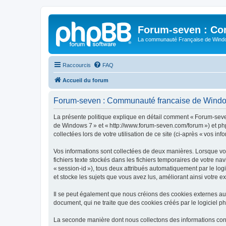
Forum-seven : Co
La communauté Française de Win
Raccourcis
FAQ
Accueil du forum
Forum-seven : Communauté francaise de Windows 
La présente politique explique en détail comment « Forum-seve
de Windows 7 » et « http://www.forum-seven.com/forum ») et phpB
collectées lors de votre utilisation de ce site (ci-après « vos inf
Vos informations sont collectées de deux manières. Lorsque vo
fichiers texte stockés dans les fichiers temporaires de votre na
« session-id »), tous deux attribués automatiquement par le l
et stocke les sujets que vous avez lus, améliorant ainsi votre e
Il se peut également que nous créions des cookies externes a
document, qui ne traite que des cookies créés par le logiciel p
La seconde manière dont nous collectons des informations consist