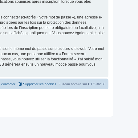
lications soumises après inscription, lorsque vous êtes
s connecter (ci-après « votre mot de passe »), une adresse e-
protégées par les lois sur la protection des données
lors de l’inscription peut être obligatoire ou facultative, à la
te sont affichées publiquement. Vous pouvez également choisir
liser le même mot de passe sur plusieurs sites web. Votre mot
 aucun cas, une personne affiliée à « Forum-seven :
se, vous pouvez utiliser la fonctionnalité « J’ai oublié mon
 phpBB générera ensuite un nouveau mot de passe pour vous
 contacter
Supprimer les cookies
Fuseau horaire sur
UTC+02:00