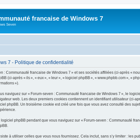
mmunauté francaise de Windows 7
dows Seven
7 - Politique de confidentialité
n : Communauté francaise de Windows 7 » et ses sociétés affiliées (ci-après « nou
B (ci-après « ils », « eux », « leur », « logiciel phpBB », « www.phpbb.com », « php
ormations »).
us naviguez sur « Forum-seven : Communauté francaise de Windows 7 », le logiciel
vigateur web. Les deux premiers cookies contiennent un identifiant utilisateur (ci-ap
ogiciel phpBB. Un troisième cookie est créé une fois que vous avez consulté des s
xpérience.
u logiciel phpBB pendant que vous naviguez sur « Forum-seven : Communauté franca
hpBB.
e à utiliser celles que vous nous fournissez. Cela inclut, sans s’y limiter : les pu