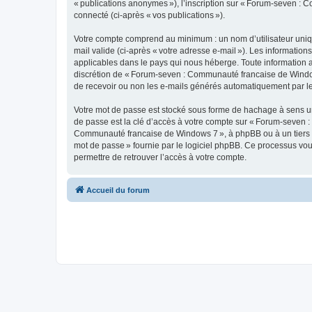
« publications anonymes »), l’inscription sur « Forum-seven : 
connecté (ci-après « vos publications »).
Votre compte comprend au minimum : un nom d’utilisateur unique
mail valide (ci-après « votre adresse e-mail »). Les informati
applicables dans le pays qui nous héberge. Toute information aut
discrétion de « Forum-seven : Communauté francaise de Window
de recevoir ou non les e-mails générés automatiquement par le
Votre mot de passe est stocké sous forme de hachage à sens un
de passe est la clé d’accès à votre compte sur « Forum-seven :
Communauté francaise de Windows 7 », à phpBB ou à un tiers ne
mot de passe » fournie par le logiciel phpBB. Ce processus vou
permettre de retrouver l’accès à votre compte.
Accueil du forum