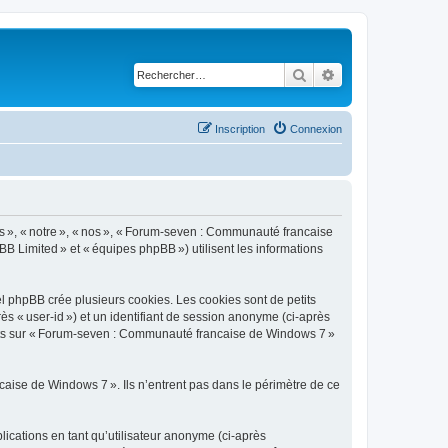
Rechercher
Recherche avancé
Inscription
Connexion
s », « notre », « nos », « Forum-seven : Communauté francaise
BB Limited » et « équipes phpBB ») utilisent les informations
 phpBB crée plusieurs cookies. Les cookies sont de petits
rès « user-id ») et un identifiant de session anonyme (ci-après
ujets sur « Forum-seven : Communauté francaise de Windows 7 »
ise de Windows 7 ». Ils n’entrent pas dans le périmètre de ce
blications en tant qu’utilisateur anonyme (ci-après