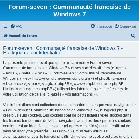
Forum-seven : Communauté francaise de
Windows 7
FAQ
Inscription
Connexion
R
Accueil du forum
e
Forum-seven : Communauté francaise de Windows 7 -
c
Politique de confidentialité
h
La présente politique explique en détail comment « Forum-seven :
e
Communauté francaise de Windows 7 » et ses sociétés affiliées (ci-après
r
« nous », « notre », « nos », « Forum-seven : Communauté francaise de
Windows 7 » et « http://www.forum-seven.com/forum ») et phpBB (ci-après
c
« ils », « eux », « leur », « logiciel phpBB », « www.phpbb.com », « phpBB
h
Limited » et « équipes phpBB ») utilisent les informations collectées lors de
votre utilisation de ce site (ci-après « vos informations »).
e
r
Vos informations sont collectées de deux manières. Lorsque vous naviguez sur
« Forum-seven : Communauté francaise de Windows 7 », le logiciel phpBB
crée plusieurs cookies. Les cookies sont de petits fichiers texte stockés dans
les fichiers temporaires de votre navigateur web. Les deux premiers cookies
contiennent un identifiant utilisateur (ci-après « user-id ») et un identifiant de
session anonyme (ci-après « session-id »), tous deux attribués
automatiquement par le logiciel phpBB. Un troisième cookie est créé une fois