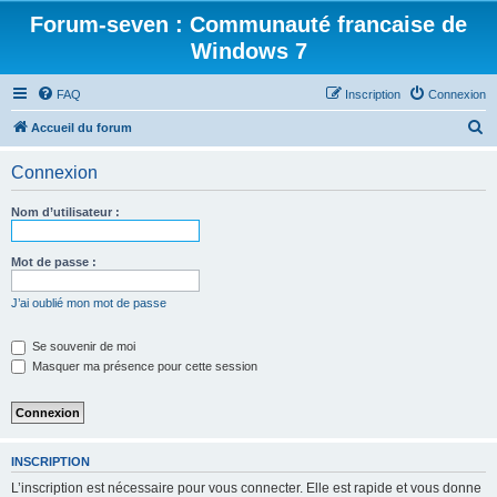
Forum-seven : Communauté francaise de
Windows 7
FAQ
Inscription
Connexion
R
Accueil du forum
e
Connexion
c
h
Nom d’utilisateur :
e
r
Mot de passe :
c
J’ai oublié mon mot de passe
h
e
Se souvenir de moi
Masquer ma présence pour cette session
r
INSCRIPTION
L’inscription est nécessaire pour vous connecter. Elle est rapide et vous donne