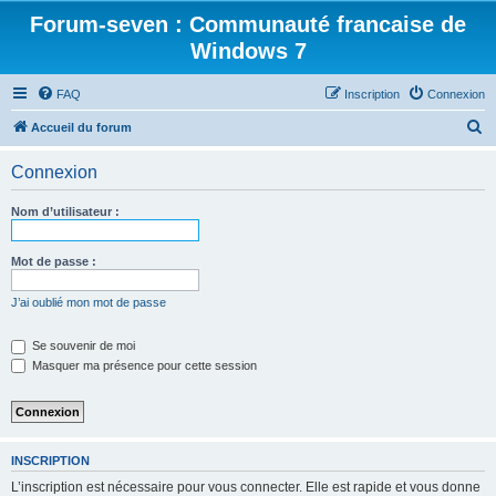
Forum-seven : Communauté francaise de
Windows 7
FAQ
Inscription
Connexion
R
Accueil du forum
e
Connexion
c
h
Nom d’utilisateur :
e
r
Mot de passe :
c
J’ai oublié mon mot de passe
h
e
Se souvenir de moi
Masquer ma présence pour cette session
r
INSCRIPTION
L’inscription est nécessaire pour vous connecter. Elle est rapide et vous donne