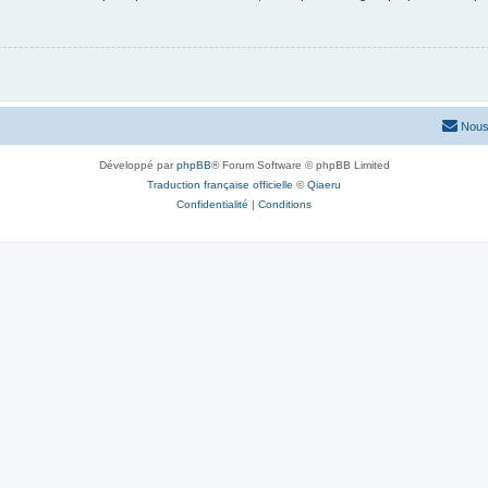
Nous
Développé par
phpBB
® Forum Software © phpBB Limited
Traduction française officielle
©
Qiaeru
Confidentialité
|
Conditions