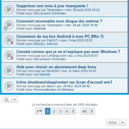
Supprimer une mise à jour manquante !
Dernier message par
Tartempion
«
mer. 28 août 2019 18:16
Publié dans
Discussions Générales
Comment reconnaitre mon disque dur externe ?
Dernier message par
Tartempion
«
dim. 28 juil. 2019 18:39
Publié dans
Matériels
Connexion de ma box Android à mon PC (Win 7)
Dernier message par
Fab117
«
sam. 4 mai 2019 10:52
Publié dans
Réseau / internet
Constat curieux que je ne m'explique pas avec Windows 7
Dernier message par
LolYangccool
«
jeu. 2 mai 2019 00:57
Publié dans
Discussions Générales
Aide pour choisir un abonnement deep freze
Dernier message par
flexi2202
«
lun. 11 mars 2019 14:43
Publié dans
Les logiciels
Icône shutdown/sleep/restart sur écran d'accueil win7
Dernier message par
idoru
«
jeu. 28 févr. 2019 09:45
Publié dans
Personnalisation de Windows
La recherche a renvoyé plus de 1000 résultats
Page
1
sur
40
1
2
3
4
5
40
Suivant
…
Aller