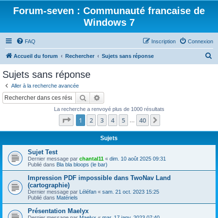
Forum-seven : Communauté francaise de
Windows 7
FAQ
Inscription
Connexion
R
Accueil du forum
Rechercher
Sujets sans réponse
e
Sujets sans réponse
c
Aller à la recherche avancée
h
Rechercher
Recherche avancée
e
La recherche a renvoyé plus de 1000 résultats
r
Page
1
sur
40
1
2
3
4
5
40
Suivant
…
c
h
Sujets
e
Sujet Test
Dernier message par
chantal11
«
dim. 10 août 2025 09:31
r
Publié dans
Bla bla bloops (le bar)
Impression PDF impossible dans TwoNav Land
(cartographie)
Dernier message par
Léléfan
«
sam. 21 oct. 2023 15:25
Publié dans
Matériels
Présentation Maelyx
Dernier message par
Maelyx
«
mar. 17 janv. 2023 07:40