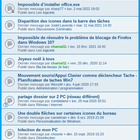
Impossible d’installer office.exe
Dernier message par
sharp77
«
lun. 2 mai 2022 19:02
Publié dans
Les logiciels
Disparition des icones dans la barre des tâches
Dernier message par
Jodel Laverda
«
mar. 11 mai 2021 14:30
Publié dans
Discussions Générales
Impossible de résoudre le problème de blocage de Firefox
dans Windows 10?
Dernier message par
chantal11
«
lun. 15 févr. 2021 16:42
Publié dans
Les logiciels
Joyeux noël à tous
Dernier message par
chantal11
«
ven. 25 déc. 2020 11:14
Publié dans
Bla bla bloops (le bar)
Mouvement souris/Appui Clavier comme déclencheur Tache -
Planificateur de taches Win7
Dernier message par
WsssM
«
jeu. 4 juin 2020 17:33
Publié dans
Administration / programmation
partage dossier sur 2 PC (réseau différent)
Dernier message par
zombieland
«
lun. 25 mai 2020 20:51
Publié dans
Réseau / internet
Une double flêches sur certaines icones du bureau
Dernier message par
camelman
«
dim. 6 oct. 2019 21:09
Publié dans
Personnalisation de Windows
Infection de mon PC
Dernier message par
chounis
«
dim. 15 sept. 2019 15:23
Publié dans
Désinfection