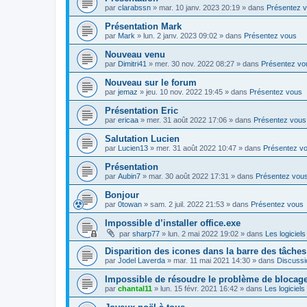
par
clarabssn
»
mar. 10 janv. 2023 20:19
» dans
Présentez 
Présentation Mark
par
Mark
»
lun. 2 janv. 2023 09:02
» dans
Présentez vous
Nouveau venu
par
Dimitri41
»
mer. 30 nov. 2022 08:27
» dans
Présentez vo
Nouveau sur le forum
par
jemaz
»
jeu. 10 nov. 2022 19:45
» dans
Présentez vous
Présentation Eric
par
ericaa
»
mer. 31 août 2022 17:06
» dans
Présentez vous
Salutation Lucien
par
Lucien13
»
mer. 31 août 2022 10:47
» dans
Présentez v
Présentation
par
Aubin7
»
mar. 30 août 2022 17:31
» dans
Présentez vou
Bonjour
par
0towan
»
sam. 2 juil. 2022 21:53
» dans
Présentez vous
Impossible d’installer office.exe
par
sharp77
»
lun. 2 mai 2022 19:02
» dans
Les logiciels
Disparition des icones dans la barre des tâches
par
Jodel Laverda
»
mar. 11 mai 2021 14:30
» dans
Discussi
Impossible de résoudre le problème de blocag
par
chantal11
»
lun. 15 févr. 2021 16:42
» dans
Les logiciels