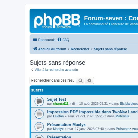
Forum-seven : Co
La communauté Française de Win
Raccourcis
FAQ
Accueil du forum
Rechercher
Sujets sans réponse
Sujets sans réponse
Aller à la recherche avancée
Rechercher
Recherche avancée
SUJETS
Sujet Test
par
chantal11
»
dim. 10 août 2025 09:31
» dans
Bla bla bloo
Impression PDF impossible dans TwoNav Land 
par
Léléfan
»
sam. 21 oct. 2023 15:25
» dans
Matériels
Présentation Maelyx
par
Maelyx
»
mar. 17 janv. 2023 07:40
» dans
Présentez vou
Présentation