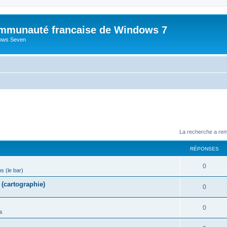
mmunauté francaise de Windows 7
dows Seven
La recherche a ren
RÉPONSES
R
0
ps (le bar)
é
(cartographie)
R
0
p
é
o
R
0
s
p
n
é
o