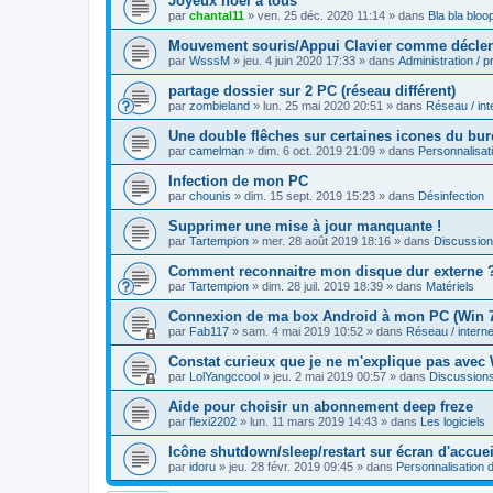
Joyeux noël à tous
par
chantal11
»
ven. 25 déc. 2020 11:14
» dans
Bla bla bloo
Mouvement souris/Appui Clavier comme déclenc
par
WsssM
»
jeu. 4 juin 2020 17:33
» dans
Administration / 
partage dossier sur 2 PC (réseau différent)
par
zombieland
»
lun. 25 mai 2020 20:51
» dans
Réseau / int
Une double flêches sur certaines icones du bu
par
camelman
»
dim. 6 oct. 2019 21:09
» dans
Personnalisa
Infection de mon PC
par
chounis
»
dim. 15 sept. 2019 15:23
» dans
Désinfection
Supprimer une mise à jour manquante !
par
Tartempion
»
mer. 28 août 2019 18:16
» dans
Discussio
Comment reconnaitre mon disque dur externe 
par
Tartempion
»
dim. 28 juil. 2019 18:39
» dans
Matériels
Connexion de ma box Android à mon PC (Win 
par
Fab117
»
sam. 4 mai 2019 10:52
» dans
Réseau / interne
Constat curieux que je ne m'explique pas avec
par
LolYangccool
»
jeu. 2 mai 2019 00:57
» dans
Discussion
Aide pour choisir un abonnement deep freze
par
flexi2202
»
lun. 11 mars 2019 14:43
» dans
Les logiciels
Icône shutdown/sleep/restart sur écran d'accue
par
idoru
»
jeu. 28 févr. 2019 09:45
» dans
Personnalisation