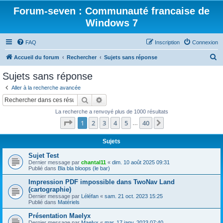
Forum-seven : Communauté francaise de
Windows 7
FAQ
Inscription
Connexion
R
Accueil du forum
Rechercher
Sujets sans réponse
e
Sujets sans réponse
c
Aller à la recherche avancée
h
Rechercher
Recherche avancée
e
La recherche a renvoyé plus de 1000 résultats
r
Page
1
sur
40
1
2
3
4
5
40
Suivant
…
c
h
Sujets
e
Sujet Test
Dernier message par
chantal11
«
dim. 10 août 2025 09:31
r
Publié dans
Bla bla bloops (le bar)
Impression PDF impossible dans TwoNav Land
(cartographie)
Dernier message par
Léléfan
«
sam. 21 oct. 2023 15:25
Publié dans
Matériels
Présentation Maelyx
Dernier message par
Maelyx
«
mar. 17 janv. 2023 07:40