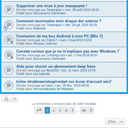
Supprimer une mise à jour manquante !
Dernier message par
Tartempion
«
mer. 28 août 2019 18:16
Publié dans
Discussions Générales
Comment reconnaitre mon disque dur externe ?
Dernier message par
Tartempion
«
dim. 28 juil. 2019 18:39
Publié dans
Matériels
Connexion de ma box Android à mon PC (Win 7)
Dernier message par
Fab117
«
sam. 4 mai 2019 10:52
Publié dans
Réseau / internet
Constat curieux que je ne m'explique pas avec Windows 7
Dernier message par
LolYangccool
«
jeu. 2 mai 2019 00:57
Publié dans
Discussions Générales
Aide pour choisir un abonnement deep freze
Dernier message par
flexi2202
«
lun. 11 mars 2019 14:43
Publié dans
Les logiciels
Icône shutdown/sleep/restart sur écran d'accueil win7
Dernier message par
idoru
«
jeu. 28 févr. 2019 09:45
Publié dans
Personnalisation de Windows
La recherche a renvoyé plus de 1000 résultats
Page
1
sur
40
1
2
3
4
5
40
Suivant
…
Aller