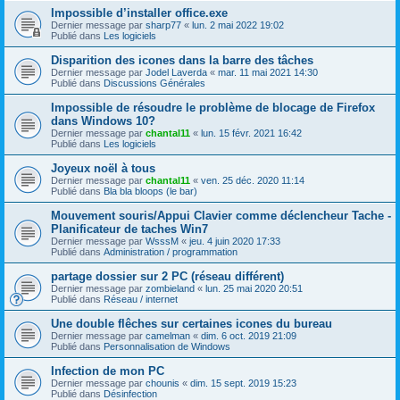
Impossible d’installer office.exe
Dernier message par
sharp77
«
lun. 2 mai 2022 19:02
Publié dans
Les logiciels
Disparition des icones dans la barre des tâches
Dernier message par
Jodel Laverda
«
mar. 11 mai 2021 14:30
Publié dans
Discussions Générales
Impossible de résoudre le problème de blocage de Firefox
dans Windows 10?
Dernier message par
chantal11
«
lun. 15 févr. 2021 16:42
Publié dans
Les logiciels
Joyeux noël à tous
Dernier message par
chantal11
«
ven. 25 déc. 2020 11:14
Publié dans
Bla bla bloops (le bar)
Mouvement souris/Appui Clavier comme déclencheur Tache -
Planificateur de taches Win7
Dernier message par
WsssM
«
jeu. 4 juin 2020 17:33
Publié dans
Administration / programmation
partage dossier sur 2 PC (réseau différent)
Dernier message par
zombieland
«
lun. 25 mai 2020 20:51
Publié dans
Réseau / internet
Une double flêches sur certaines icones du bureau
Dernier message par
camelman
«
dim. 6 oct. 2019 21:09
Publié dans
Personnalisation de Windows
Infection de mon PC
Dernier message par
chounis
«
dim. 15 sept. 2019 15:23
Publié dans
Désinfection