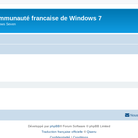
mmunauté francaise de Windows 7
dows Seven
Nous
Développé par
phpBB
® Forum Software © phpBB Limited
Traduction française officielle
©
Qiaeru
Confidentialité
|
Conditions