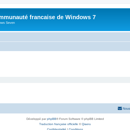
mmunauté francaise de Windows 7
dows Seven
Nous
Développé par
phpBB
® Forum Software © phpBB Limited
Traduction française officielle
©
Qiaeru
Confidentialité
|
Conditions