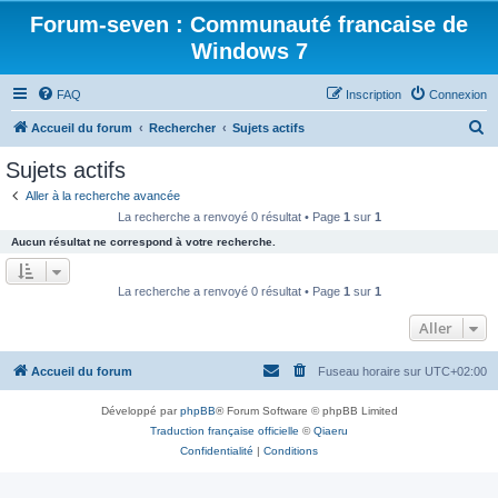
Forum-seven : Communauté francaise de
Windows 7
FAQ
Inscription
Connexion
R
Accueil du forum
Rechercher
Sujets actifs
e
Sujets actifs
c
Aller à la recherche avancée
h
La recherche a renvoyé 0 résultat • Page
1
sur
1
e
Aucun résultat ne correspond à votre recherche.
r
c
La recherche a renvoyé 0 résultat • Page
1
sur
1
h
Aller
e
r
Accueil du forum
Fuseau horaire sur
UTC+02:00
Développé par
phpBB
® Forum Software © phpBB Limited
Traduction française officielle
©
Qiaeru
Confidentialité
|
Conditions