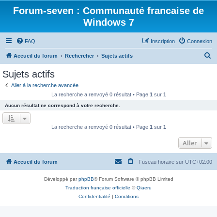
Forum-seven : Communauté francaise de
Windows 7
FAQ
Inscription
Connexion
R
Accueil du forum
Rechercher
Sujets actifs
e
Sujets actifs
c
Aller à la recherche avancée
h
La recherche a renvoyé 0 résultat • Page
1
sur
1
e
Aucun résultat ne correspond à votre recherche.
r
c
La recherche a renvoyé 0 résultat • Page
1
sur
1
h
Aller
e
r
Accueil du forum
Fuseau horaire sur
UTC+02:00
Développé par
phpBB
® Forum Software © phpBB Limited
Traduction française officielle
©
Qiaeru
Confidentialité
|
Conditions