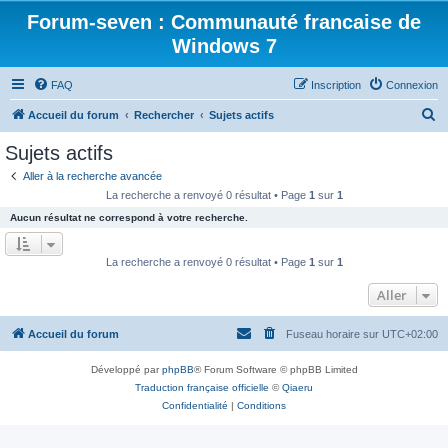
Forum-seven : Communauté francaise de
Windows 7
FAQ
Inscription
Connexion
R
Accueil du forum
Rechercher
Sujets actifs
e
Sujets actifs
c
Aller à la recherche avancée
h
La recherche a renvoyé 0 résultat • Page
1
sur
1
e
Aucun résultat ne correspond à votre recherche.
r
c
La recherche a renvoyé 0 résultat • Page
1
sur
1
h
Aller
e
r
Accueil du forum
Fuseau horaire sur
UTC+02:00
Développé par
phpBB
® Forum Software © phpBB Limited
Traduction française officielle
©
Qiaeru
Confidentialité
|
Conditions