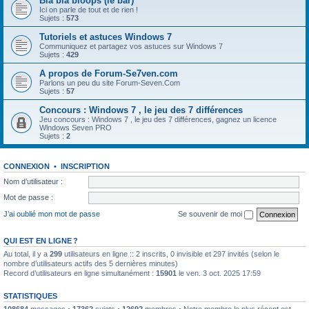
Bla bla bloops (le bar)
Ici on parle de tout et de rien !
Sujets :
573
Tutoriels et astuces Windows 7
Communiquez et partagez vos astuces sur Windows 7
Sujets :
429
A propos de Forum-Se7ven.com
Parlons un peu du site Forum-Seven.Com
Sujets :
57
Concours : Windows 7 , le jeu des 7 différences
Jeu concours : Windows 7 , le jeu des 7 différences, gagnez un licence
Windows Seven PRO
Sujets :
2
CONNEXION
•
INSCRIPTION
Nom d’utilisateur :
Mot de passe :
J’ai oublié mon mot de passe
Se souvenir de moi
QUI EST EN LIGNE ?
Au total, il y a
299
utilisateurs en ligne :: 2 inscrits, 0 invisible et 297 invités (selon le
nombre d’utilisateurs actifs des 5 dernières minutes)
Record d’utilisateurs en ligne simultanément :
15901
le ven. 3 oct. 2025 17:59
STATISTIQUES
108684
messages •
17362
sujets •
12692
membres • Notre membre le plus récent est