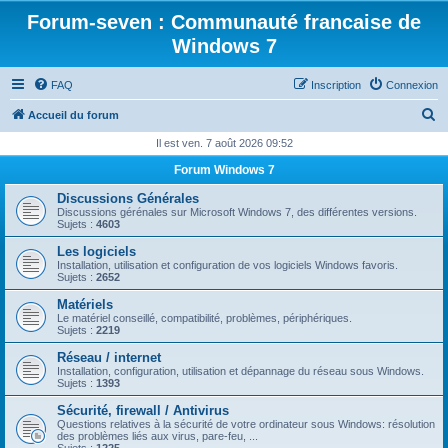
Forum-seven : Communauté francaise de
Windows 7
FAQ
Inscription
Connexion
R
Accueil du forum
e
Il est ven. 7 août 2026 09:52
c
Forum Windows 7
h
Discussions Générales
e
Discussions gérénales sur Microsoft Windows 7, des différentes versions.
Sujets :
4603
r
Les logiciels
c
Installation, utilisation et configuration de vos logiciels Windows favoris.
Sujets :
2652
h
Matériels
e
Le matériel conseillé, compatibilité, problèmes, périphériques.
Sujets :
2219
r
Réseau / internet
Installation, configuration, utilisation et dépannage du réseau sous Windows.
Sujets :
1393
Sécurité, firewall / Antivirus
Questions relatives à la sécurité de votre ordinateur sous Windows: résolution
des problèmes liés aux virus, pare-feu, ...