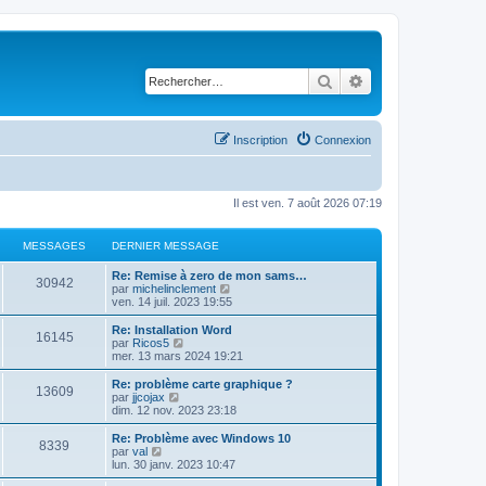
Rechercher
Recherche avancé
Inscription
Connexion
Il est ven. 7 août 2026 07:19
MESSAGES
DERNIER MESSAGE
D
Re: Remise à zero de mon sams…
M
30942
e
C
par
michelinclement
r
o
ven. 14 juil. 2023 19:55
e
n
n
i
s
D
Re: Installation Word
M
16145
s
e
u
e
C
par
Ricos5
r
l
r
o
mer. 13 mars 2024 19:21
e
s
m
t
n
n
e
e
i
s
D
Re: problème carte graphique ?
M
13609
s
s
r
a
e
u
e
C
par
jjcojax
s
l
r
l
r
o
dim. 12 nov. 2023 23:18
e
a
e
s
m
t
g
n
n
g
d
e
e
i
s
D
Re: Problème avec Windows 10
M
e
e
8339
s
s
r
a
e
u
e
e
C
par
val
r
s
l
r
l
r
o
lun. 30 janv. 2023 10:47
n
e
a
e
s
m
t
g
n
n
s
i
g
d