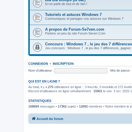
Ici on parle de tout et de rien !
Tutoriels et astuces Windows 7
Communiquez et partagez vos astuces sur Windows 7
A propos de Forum-Se7ven.com
Parlons un peu du site Forum-Seven.Com
Concours : Windows 7 , le jeu des 7 différences
Jeu concours : Windows 7 , le jeu des 7 différences, gagn
CONNEXION
•
INSCRIPTION
Nom d’utilisateur :
Mot de passe :
QUI EST EN LIGNE ?
Au total, il y a
275
utilisateurs en ligne :: 3 inscrits, 0 invisible et 272 inv
Record d’utilisateurs en ligne simultanément :
15901
le ven. 3 oct. 2025 
STATISTIQUES
108684
messages •
17362
sujets •
12692
membres • Notre membre le pl
Accueil du forum